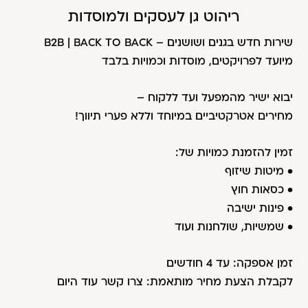
משתמש חדש/אורח
ריהוט גן לעסקים ולמוסדות
דאגנו לכם ליצירת חשבון קלה ומהירה במיוחד.
שירות חדש בגנים ושושנים – B2B | BACK TO BACK
המשיכו למילוי פרטיכם ותוכלו ליהנות מהיתרונות של
מיועד לפרויקטים, מוסדות וכמויות בלבד
משתמש רשום כבר עכשיו.
יבוא ישיר מהמפעל ועד ללקוח –
להרשמה
מחירים אטרקטיביים במיוחד וללא פערי תיווך!
זמין להזמנת כמויות של:
• מיטות שיזוף
• כסאות חוץ
• פינות ישיבה
• שמשיות, שולחנות ועוד
זמן אספקה: עד 4 חודשים
לקבלת הצעת מחיר מותאמת: צרו קשר עוד היום