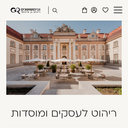
שִׂים
דלג לתוכן
דלג לסרגל הניווט
לֵב:
פתיחת
פתיחת
פתיחת
בְּאֲתָר
מועדפים
חלונית
חלונית
זֶה
סגור
למשתמש
משתמש
עגלה
מֻפְעֶלֶת
כבר רשומים? התחברו
מַעֲרֶכֶת
נָגִישׁ
בִּקְלִיק
הַמְּסַיַּעַת
לִנְגִישׁוּת
הָאֲתָר.
זכור אותי
שכחתי סיסמה
ריהוט לעסקים ומוסדות