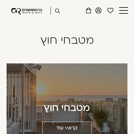
שִׂים
דלג לתוכן
דלג לסרגל הניווט
לֵב:
פתיחת
פתיחת
פתיחת
בְּאֲתָר
מועדפים
חלונית
חלונית
זֶה
סגור
למשתמש
משתמש
עגלה
מֻפְעֶלֶת
מטבחי חוץ
כבר רשומים? התחברו
מַעֲרֶכֶת
נָגִישׁ
בִּקְלִיק
הַמְּסַיַּעַת
לִנְגִישׁוּת
הָאֲתָר.
זכור אותי
שכחתי סיסמה
מטבחי חוץ
קרא/י עוד