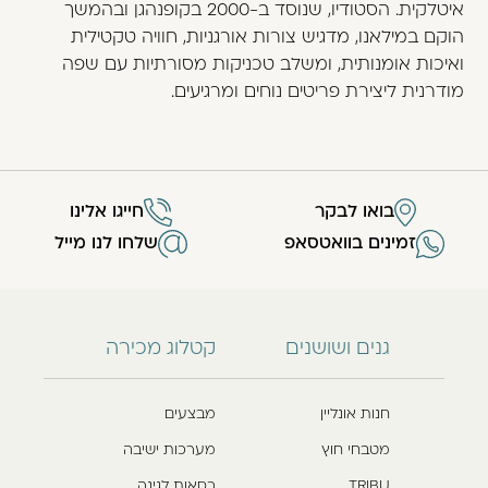
איטלקית. הסטודיו, שנוסד ב-2000 בקופנהגן ובהמשך
הוקם במילאנו, מדגיש צורות אורגניות, חוויה טקטילית
ואיכות אומנותית, ומשלב טכניקות מסורתיות עם שפה
מודרנית ליצירת פריטים נוחים ומרגיעים.
בואו לבקר
חייגו אלינו
זמינים בוואטסאפ
שלחו לנו מייל
גנים ושושנים
קטלוג מכירה
חנות אונליין
מבצעים
מטבחי חוץ
מערכות ישיבה
TRIBU
כסאות לגינה