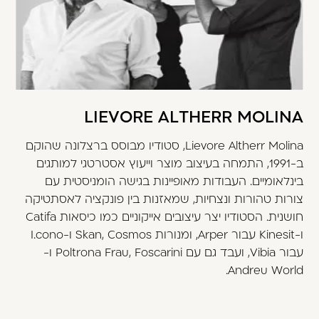
LIEVORE ALTHERR MOLINA
Lievore Altherr Molina, סטודיו מבוסס ברצלונה שהוקם
ב-1991, התמחה בעיצוב מוצר וייעוץ אסטרטגי למותגים
בינלאומיים. העבודות מאופיינות בגישה הומניסטית עם
צורות טהורות ונצחיות, שמאזנות בין פונקציה לאסתטיקה
חושנית. הסטודיו יצר עיצובים אייקוניים כמו כיסאות Catifa
ו-Kinesit עבור Arper, ומנורות Skan, Cosmos ו-I.cono
עבור Vibia, ועבד גם עם Poltrona Frau, Foscarini ו-
Andreu World.