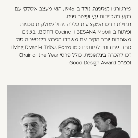
פיירג׳ורג׳יו קאזניגה, נולד ב-1946, הוא מעצב איטלקי עם
רקע בטכניקות עץ ועיצוב פנים.
תחילת דרכו המקצועית כללה ניהול מחלקות טכניות
ופיתוח ב-BESANA Mobili ו-BOFFI Cucine, ובשנים
מאוחרות יותר הקים את משרדו הפרטי בלנטאטה סול
סבזו. עבודותיו למותגים כמו Tribù, Porro ו-Living Divani
זכו להכרה בינלאומית, כולל פרסי Chair of the Year
וכפרס Good Design Award.