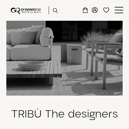
שִׂים
דלג לתוכן
דלג לסרגל הניווט
לֵב:
פתיחת
פתיחת
פתיחת
בְּאֲתָר
מועדפים
חלונית
חלונית
זֶה
סגור
למשתמש
משתמש
עגלה
מֻפְעֶלֶת
כבר רשומים? התחברו
מַעֲרֶכֶת
נָגִישׁ
בִּקְלִיק
הַמְּסַיַּעַת
לִנְגִישׁוּת
הָאֲתָר.
זכור אותי
שכחתי סיסמה
TRIBÙ The designers