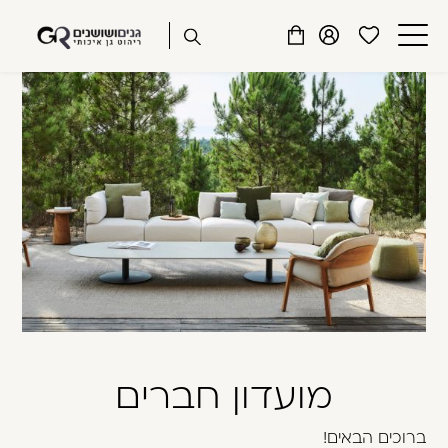
שִׂים
דלג לתוכן
דלג לסרגל הניווט
לֵב:
פתיחת
פתיחת
פתיחת
בְּאֲתָר
מועדפים
חלונית
חלונית
זֶה
סגור
למשתמש
משתמש
עגלה
מֻפְעֶלֶת
כבר רשומים? התחברו
מַעֲרֶכֶת
נָגִישׁ
בִּקְלִיק
הַמְּסַיַּעַת
לִנְגִישׁוּת
הָאֲתָר.
זכור אותי
שכחתי סיסמה
מועדון חברים
ברוכים הבאים!