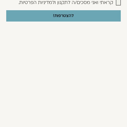
החברים
קראתי ואני מסכים/ה ל
תקנון
ול
מדיניות הפרטיות
.
של
גנים
ושושנים