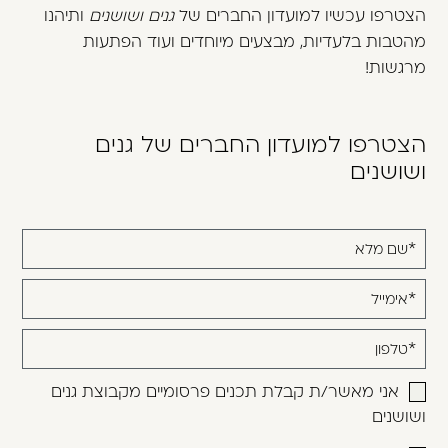
משתמש חדש/אורח
הצטרפו עכשיו למועדון החברים של
גנים ושושנים
ותיהנו
מהטבות בלעדיות, מבצעים מיוחדים ועוד הפתעות
דאגנו לכם ליצירת חשבון קלה ומהירה במיוחד.
מרגשות!
המשיכו למילוי פרטיכם ותוכלו ליהנות מהיתרונות של
משתמש רשום כבר עכשיו.
הצטרפו למועדון החברים של גנים
להרשמה
ושושנים
אנא
מלאו
את
טופס
-
אני מאשר/ת קבלת תכנים פרסומיים מקבוצת גנים
הצטרפו
ושושנים
למועדון