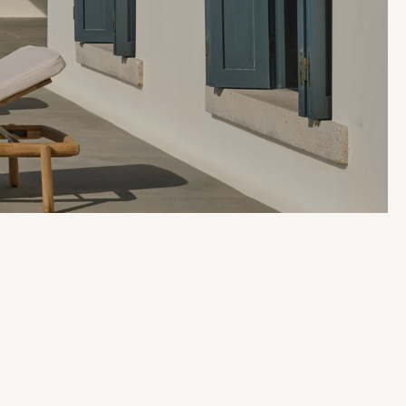
בְּתוֹכְנַת
קוֹרֵא־מָסָךְ;
לְחַץ
Control-
F10
לִפְתִיחַת
תַּפְרִיט
נְגִישׁוּת.