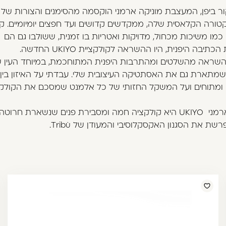
ר ביפן, המעצבת מוניקה ארמני הוקסמה מהסימנים והצורות של
ורה הקלאסית שלה, ממקדשים קדושים ועד חפצים יומיומיים. קו
כמו משיכות מכחול, מדויקות ואטריות בו זמנית, ששולבו גם הם
יבה היפנית, היו ההשראה לקולקציית UKIYO החדשה.
 השראה מהשלטים ומהתרבות היפנית המתוחכמת, במיוחד העין 
מתארת גם את האסתטיקה העיצובית שלי. עבדתי על האיזון בין ק
 ומתוחים ועל המשקל החזותי של כל אלמנט שמסכם את הקולק
מוניקה ארמני UKIYO היא קולקציה חמה ומסבירת פנים שנשארת חרוט
שת את הסגנון האקסקלוסיבי והמעודן של Tribù.