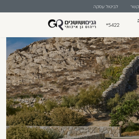
 קשר
לביטול עסקה
*5422
בון קלה ומהירה במיוחד. המשיכו
לו ליהנות מהיתרונות של משתמש רשום