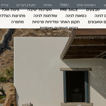
ץ
הסניפים שלנו
TRIBU
אודות
מועדון חברים
יצירת
מבצעים
PRE SALE
מערכות ישיבה
פינות אוכל
 לגינה
כסאות לגינה
שולחנות לגינה
פתרונות הצללה
ם וטאבונים
תקנון האתר ומדיניות פרטיות
מתפרה
ריהוט לעסקים ומוסדות
משתמש חדש/אורח
דאגנו לכם ליצירת חש
למילוי פרטיכם ותוכ
כבר עכשיו.
להרשמה
שכחתי סיסמה