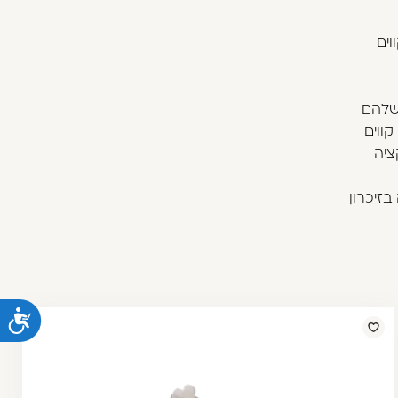
וים
שלהם
ווים
ציה
ה בזיכרון
נ