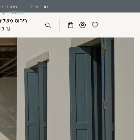
שִׂים
דלג לתוכן
דלג לסרגל הניווט
חנות אונליין
מטבחי חו
לֵב:
TRIBÙ
בְּאֲתָר
ריהוט משלים
זֶה
פתיחת
פתיחת
פתיחת
גרילי
סגור
מֻפְעֶלֶת
מועדפים
חלונית
חלונית
מַעֲרֶכֶת
למשתמש
משתמש
עגלה
כבר רשומים? התחברו
נָגִישׁ
בִּקְלִיק
הַמְּסַיַּעַת
לִנְגִישׁוּת
הָאֲתָר.
לְחַץ
Control-
זכור אותי
F11
לְהַתְאָמַת
הָאֲתָר
לְעִוְורִים
הַמִּשְׁתַּמְּשִׁים