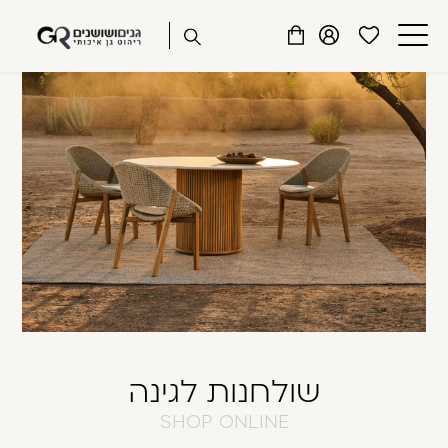
שִׂים
דלג לתוכן
דלג לסרגל הניווט
לֵב:
פתיחת
פתיחת
פתיחת
בְּאֲתָר
מועדפים
חלונית
חלונית
זֶה
סגור
למשתמש
משתמש
עגלה
מֻפְעֶלֶת
כבר רשומים? התחברו
מַעֲרֶכֶת
נָגִישׁ
בִּקְלִיק
הַמְּסַיַּעַת
לִנְגִישׁוּת
הָאֲתָר.
זכור אותי
שכחתי סיסמה
שולחנות לגינה
SHOP ONLINE