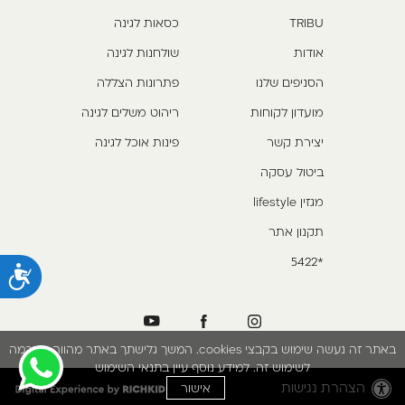
TRIBU
כסאות לגינה
אודות
שולחנות לגינה
הסניפים שלנו
פתרונות הצללה
מועדון לקוחות
ריהוט משלים לגינה
יצירת קשר
פינות אוכל לגינה
ביטול עסקה
מגזין lifestyle
תקנון אתר
*5422
נ
באתר זה נעשה שימוש בקבצי cookies. המשך גלישתך באתר מהווה הסכמה
לשימוש זה. למידע נוסף עיין בתנאי השימוש
הצהרת נגישות
אישור