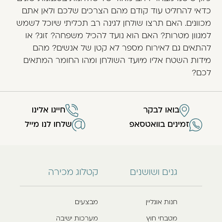
כדאי להחליט עוד קודם מהם הצרכים שלכם ולאן אתם
מכוונים. האם תרצו שולחן לגינה רב תכליתי שיוכל לשמש
למגוון מטרות? האם הוא נועד להכיל משפחה? זוג? או
להתאים גם לאירוח מספר לא קטן של אנשים? מהם
מידות השטח אליו מיועד השולחן ומהו החומר המתאים
לכם?
בואו לבקר
חייגו אלינו
זמינים בוואטסאפ
שלחו לנו מייל
גנים ושושנים
קטלוג מכירה
חנות אונליין
מבצעים
מטבחי חוץ
מערכות ישיבה