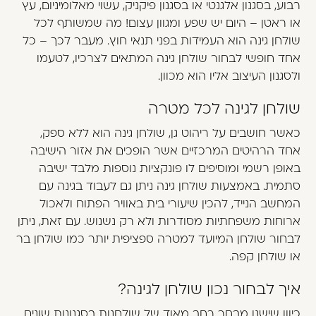
רבוע, בסגנון אלגנטי או בסגנון פיקניק, עשוי מאלומיניום, עץ
או ראטן – היום יש שפע ומגוון עצום! מה שמשותף לכל
שולחן גינה הוא העמידות בפני תנאי חוץ. מעבר לכך – כל
אחד חופשי לבחור שולחן גינה המתאים לצרכיו, לטעמו
ולסגנון העיצוב אליו הוא מכוון.
שולחן לגינה לכל מטרה
כאשר חושבים על ריהוט גן, שולחן גינה הוא ללא ספק,
אחד הרהיטים המרכזיים אשר הופכים את אזור הישיבה
באופן רשמי ומוסיפים לו פונקציות נוספות מלבד ישיבה
סתמית. באמצעות שולחן גינה ניתן גם לעבוד בגינה עם
המחשב הנייד, להכין שיעורי בית באוויר הפתוח ולאכול
ארוחות משפחתיות מסודרות ולא רק נשנוש. עם זאת, ניתן
לבחור שולחן המיועד למטרה ספציפית יותר כמו שולחן בר
או שולחן קפה.
איך לבחור נכון שולחן לגינה?
כיוון שישנו מבחר רחב מאוד של שולחנות בסגנונות שונים