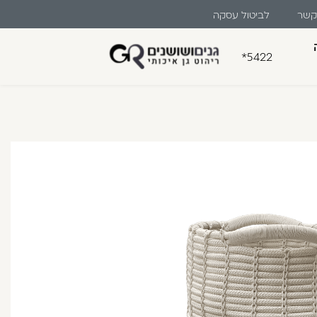
 קשר
לביטול עסקה
*5422
בון קלה ומהירה במיוחד. המשיכו
לו ליהנות מהיתרונות של משתמש רשום