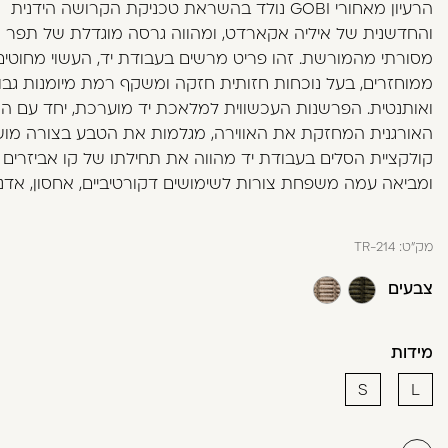
הרעיון מאחורי GOBI נולד בהשראת טכניקת הקרושה הידנית
בְּתוֹכְנַת
והחדשנית של איליה אקארדט, ומהווה גרסה מוגדלת של תפר ס
קוֹרֵא־מָסָךְ;
מסורתי מהמורשת. זהו פריט מרשים בעבודת יד, העשוי מחוטים
לְחַץ
ממוחזרים, בעל נוכחות חזותית חזקה ומשקף רמת מיומנות גבו
Control-
ואותנטית. הפרשנות העכשווית למלאכת יד מוערכת, יחד עם 
F10
האורגנית המחזקת את האווירה, מגלמות את הטבע בצורה מו
לִפְתִיחַת
קולקציית הסלים בעבודת יד מהווה את תחילתו של קו אביזרים 
תַּפְרִיט
ומביאה עמה משפחת צורות לשימושים דקורטיביים, אחסון, אדניו
נְגִישׁוּת.
מק"ט:
TR-214
צבעים
מידות
S
L