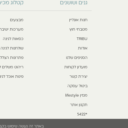
גנים ושושנים
קטלוג מכי
חנות אונליין
מבצעים
מטבחי חוץ
מערכות ישיבה
TRIBU
כסאות לגינה
אודות
שולחנות לגינה
הסניפים שלנו
פתרונות הצלל
מועדון לקוחות
ריהוט משלים ל
יצירת קשר
פינות אוכל לגינ
ביטול עסקה
מגזין lifestyle
תקנון אתר
*5422
באתר זה נעשה שימוש בקבצי cookies. המשך גלישתך באתר מהווה הסכמה לשימוש זה. למידע נוסף עיין בת