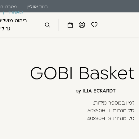
שִׂים
דלג לתוכן
דלג לסרגל הניווט
חנות אונליין
מטבחי חו
לֵב:
TRIBÙ
בְּאֲתָר
ריהוט משלים
זֶה
פתיחת
פתיחת
פתיחת
גרילי
סגור
מֻפְעֶלֶת
מועדפים
חלונית
חלונית
מַעֲרֶכֶת
למשתמש
משתמש
עגלה
כבר רשומים? התחברו
נָגִישׁ
בִּקְלִיק
GOBI Basket
הַמְּסַיַּעַת
לִנְגִישׁוּת
הָאֲתָר.
לְחַץ
by ILIA ECKARDT
Control-
זכור אותי
זמין במספר מידות:
F11
סל מגבות 60x50H L
לְהַתְאָמַת
סל מגבות 40x30H S
הָאֲתָר
לְעִוְורִים
הַמִּשְׁתַּמְּשִׁים