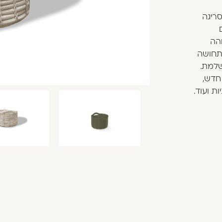
ריגה
הה
התחושה
שלמת.
חדש,
ת ועוד.