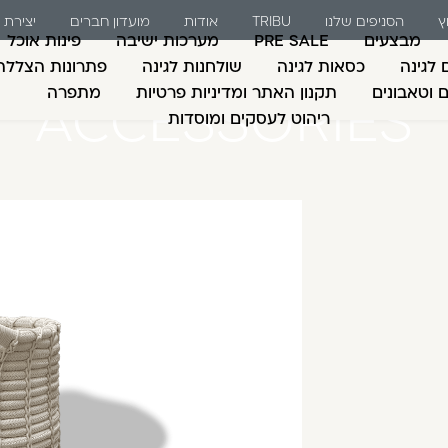
ץ
הסניפים שלנו
TRIBU
אודות
מועדון חברים
יצירת
מבצעים
PRE SALE
מערכות ישיבה
פינות אוכל
 לגינה
כסאות לגינה
שולחנות לגינה
פתרונות הצללה
ם וטאבונים
תקנון האתר ומדיניות פרטיות
מתפרה
ACCESSORIES
ריהוט לעסקים ומוסדות
משתמש חדש/אורח
דאגנו לכם ליצירת חש
למילוי פרטיכם ותוכ
כבר עכשיו.
להרשמה
שכחתי סיסמה