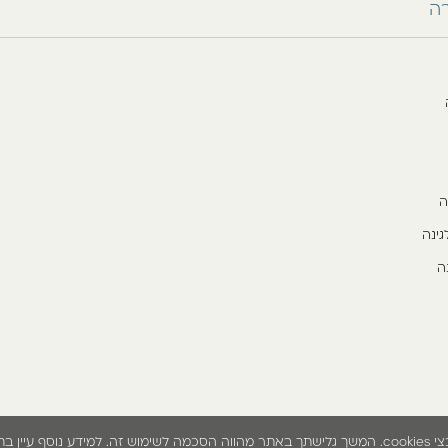
רה
ה
גינה
ה
נאי השימוש