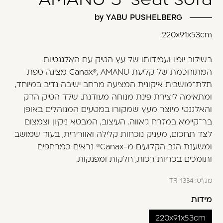
משתמש חדש/אורח
by YABU PUSHELBERG
דאגנו לכם ליצירת חשבון קלה ומהירה במיוחד.
220x91x53cm
המשיכו למילוי פרטיכם ותוכלו ליהנות מהיתרונות של
משתמש רשום כבר עכשיו.
בשילוב יופיו ועמידותו של עץ הטיק עם האלגנטיות
המתוחכמת של קליעת Canax®, AMANU מציגה ספת
להרשמה
תלת־מושבית איקונית המציעה מרחב ישיבה נדיב במיוחד,
ומתאימה ליצירת פינת מנוחה מעודנת. שלד הטיק הדק
והאלגנטי מיוצר מעץ שמקורו במטעים המנוהלים באופן
בר־קיימא במזרח ג׳אווה. העיצוב, המבטא ניקיון וצמצום
לצד תחכום, מעניק נוכחות קלילה ואוורירית, בעוד שמושב
ומשענת הגב הקלועים מ-Canax® נראים כמרחפים
ותומכים בכריות רכות, חלקות ומפנקות.
מק"ט:
TR-1334
מידות
220x91x53cm