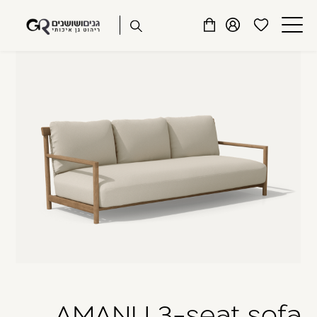
שִׂים
דלג לתוכן
דלג לסרגל הניווט
לֵב:
פתיחת
פתיחת
פתיחת
בְּאֲתָר
מועדפים
חלונית
חלונית
זֶה
סגור
למשתמש
משתמש
עגלה
מֻפְעֶלֶת
כבר רשומים? התחברו
מַעֲרֶכֶת
נָגִישׁ
בִּקְלִיק
הַמְּסַיַּעַת
לִנְגִישׁוּת
הָאֲתָר.
זכור אותי
שכחתי סיסמה
AMANU 3-seat sofa