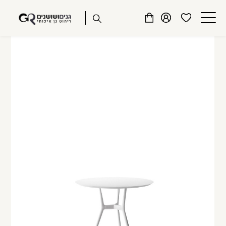
שִׂים
דלג לתוכן
דלג לסרגל הניווט
לֵב:
פתיחת
פתיחת
פתיחת
בְּאֲתָר
מועדפים
חלונית
חלונית
זֶה
סגור
למשתמש
משתמש
עגלה
מֻפְעֶלֶת
כבר רשומים? התחברו
מַעֲרֶכֶת
נָגִישׁ
בִּקְלִיק
הַמְּסַיַּעַת
לִנְגִישׁוּת
הָאֲתָר.
זכור אותי
שכחתי סיסמה