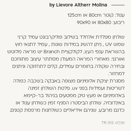
by Lievore Altherr Molina
עגול: קוטר 80cm או 125cm
ריבוע: 80x80 או 90x90
שולחן מפלדת אלחלד בשילוב פוליקרבונט עמיד קרני
שמש UV , ניתן להשיג במידות שונות , עמיד לתנאי חוץ
בהשראת ענפי העץ, לקולקציית Branch יש מראה מלוטש
ואורגני. מאחורי המראה המעודן מסתתר עיצוב מתוחכם
ובחירה שקולה בחומרים עמידים, קלים לתחזוקה וניתנים
למחזור.
מסגרת יציקת אלומיניום מצופה באבקה בשכבה כפולה
לשריטות ועמידות בפני uv. פלטת השולחן זמינה
באלומיניום או מעץ טיק ממטעים בניהול בר-קיימא
באינדונזיה. שולחן הביסטרו הסניף זמין כשולחן עגול או
כדגם מרובע. שניהם אידיאליים כשולחנות מרפסת קטנים.
מק"ט:
TR-512