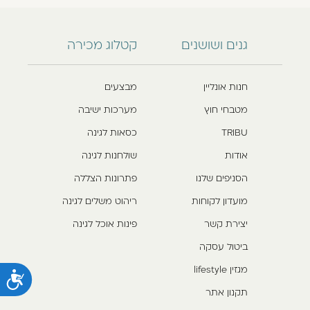
גנים ושושנים
קטלוג מכירה
חנות אונליין
מבצעים
מטבחי חוץ
מערכות ישיבה
TRIBU
כסאות לגינה
אודות
שולחנות לגינה
הסניפים שלנו
פתרונות הצללה
מועדון לקוחות
ריהוט משלים לגינה
יצירת קשר
פינות אוכל לגינה
ביטול עסקה
מגזין lifestyle
נ
תקנון אתר