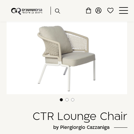
שִׂים
דלג לתוכן
דלג לסרגל הניווט
לֵב:
פתיחת
פתיחת
פתיחת
בְּאֲתָר
מועדפים
חלונית
חלונית
זֶה
סגור
למשתמש
משתמש
עגלה
מֻפְעֶלֶת
כבר רשומים? התחברו
מַעֲרֶכֶת
נָגִישׁ
בִּקְלִיק
הַמְּסַיַּעַת
לִנְגִישׁוּת
הָאֲתָר.
זכור אותי
שכחתי סיסמה
CTR Lounge Chair
by Piergiorgio Cazzaniga