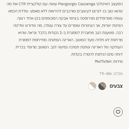
משתמש חדש/אורח
המעצב האיטלקי Piergiorgio Cazzaniga עושה עם קולקציית CTR את מה
שהוא טוב בו: לגרום לעיצובים מורכבים להיראות ללא מאמץ. שלדת הכסא
דאגנו לכם ליצירת חשבון קלה ומהירה במיוחד.
עשויה מפרופילים מנירוסטה בציפוי אבקה המכופפים בקו אחד רצוף.
המשיכו למילוי פרטיכם ותוכלו ליהנות מהיתרונות של
הפינות ישרות, אך הצינורות שומרים על צורה עגולה, מה שדורש שליטה
משתמש רשום כבר עכשיו.
רבה. משענת הגב מחוברת למסגרת ב-2 נקודות בלבד ונראה שהיא
מרחפת לא תלויה מעל המושב. האריגה הפתוחה מתייחסת למסורת
להרשמה
העתיקה של האריגה ונותנת תמיכה גמישה לגב. המושב מרופד בכרית
דוחה מים הניתנת להסרה בקלות.
מידות: 79x77x76H
מק"ט:
TR-486
צבעים