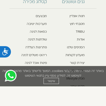
גנים ושושנים
קטלוג מכירה
חנות אונליין
מבצעים
מטבחי חוץ
מערכות ישיבה
TRIBU
כסאות לגינה
אודות
שולחנות לגינה
הסניפים שלנו
פתרונות הצללה
נ
מועדון לקוחות
ריהוט משלים לגינה
יצירת קשר
פינות אוכל לגינה
ביטול עסקה
באתר זה נעשה שימוש בקבצי cookies. המשך גלישתך באתר מהווה הסכמה
לשימוש זה. למידע נוסף עיין בתנאי השימוש
מגזין lifestyle
אישור
תקנון אתר
*5422