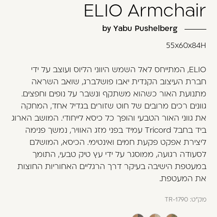
ELIO Armchair
משתמש חדש/אורח
דאגנו לכם ליצירת חשבון קלה ומהירה במיוחד.
by Yabu Pushelberg
המשיכו למילוי פרטיכם ותוכלו ליהנות מהיתרונות של
55x60x84H
משתמש רשום כבר עכשיו.
ELIO, המתייחס לאל השמש היווני הליוס ועוצב על ידי
להרשמה
חברת העיצוב הקנדית יאבו פושלברג, שואב השראה
מתנועת האור כשהוא משתקף ונשבר על נופים וחפצים.
גוונים רכים מרובים של חוט שזורים בגדיל אחד, המחקה
את גווני האור הטבעי והופך כל כיסא לייחודי. המושב הארוג
ביד בחבל Tricord עמיד בפני מזג האוויר, נמשך פנימה
ליצירת אפקט פקעת חמים ואינטימי. הכיסא, המושלם
לסעודה רגועה, ממוסגר על ידי עץ טיק טבעי, התומך
במעטפת הישיבה בעיקר דרך הרגליים האחוריות החוצות
את המעטפת.
מק"ט:
TR-1790