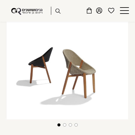
שִׂים
דלג לתוכן
דלג לסרגל הניווט
לֵב:
פתיחת
פתיחת
פתיחת
בְּאֲתָר
מועדפים
חלונית
חלונית
זֶה
סגור
למשתמש
משתמש
עגלה
מֻפְעֶלֶת
כבר רשומים? התחברו
מַעֲרֶכֶת
נָגִישׁ
בִּקְלִיק
הַמְּסַיַּעַת
לִנְגִישׁוּת
הָאֲתָר.
זכור אותי
שכחתי סיסמה