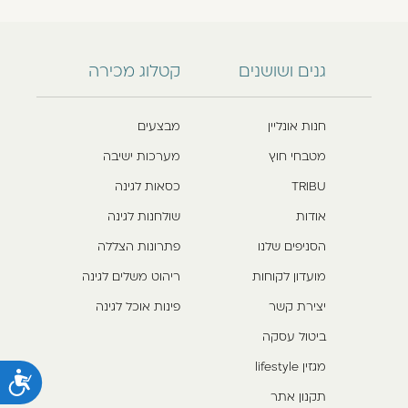
גנים ושושנים
קטלוג מכירה
חנות אונליין
מבצעים
מטבחי חוץ
מערכות ישיבה
TRIBU
כסאות לגינה
אודות
שולחנות לגינה
הסניפים שלנו
פתרונות הצללה
מועדון לקוחות
ריהוט משלים לגינה
יצירת קשר
פינות אוכל לגינה
ביטול עסקה
מגזין lifestyle
נ
תקנון אתר