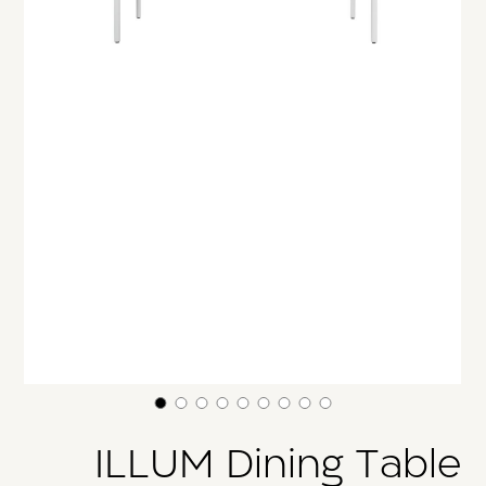
משתמש חדש/אורח
דאגנו לכם ליצירת חשבון קלה ומהירה במיוחד.
המשיכו למילוי פרטיכם ותוכלו ליהנות מהיתרונות של
משתמש רשום כבר עכשיו.
להרשמה
ILLUM Dining Table