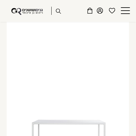
שִׂים
דלג לתוכן
דלג לסרגל הניווט
לֵב:
פתיחת
פתיחת
פתיחת
בְּאֲתָר
מועדפים
חלונית
חלונית
זֶה
סגור
למשתמש
משתמש
עגלה
מֻפְעֶלֶת
כבר רשומים? התחברו
מַעֲרֶכֶת
נָגִישׁ
בִּקְלִיק
הַמְּסַיַּעַת
לִנְגִישׁוּת
הָאֲתָר.
זכור אותי
שכחתי סיסמה