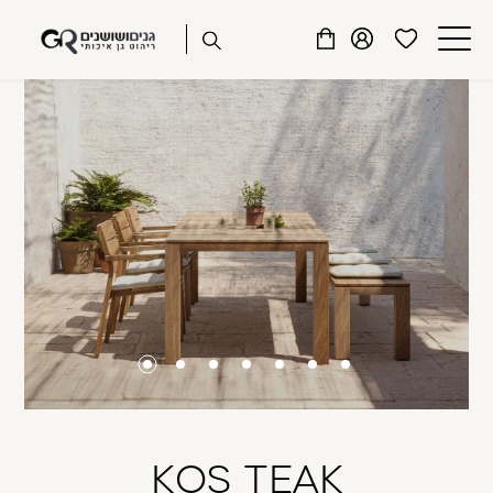
שִׂים
דלג לתוכן
דלג לסרגל הניווט
לֵב:
פתיחת
פתיחת
פתיחת
בְּאֲתָר
מועדפים
חלונית
חלונית
זֶה
סגור
למשתמש
משתמש
עגלה
מֻפְעֶלֶת
כבר רשומים? התחברו
מַעֲרֶכֶת
נָגִישׁ
בִּקְלִיק
הַמְּסַיַּעַת
לִנְגִישׁוּת
הָאֲתָר.
זכור אותי
שכחתי סיסמה
KOS TEAK