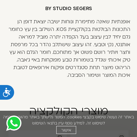
משתמש חדש/אורח
BY STUDIO SEGERS
דאגנו לכם ליצירת חשבון קלה ומהירה במיוחד.
אופנתיות שאינה מתיימרת ונוחות ישיבה יוצאת דופן הן
המשיכו למילוי פרטיכם ותוכלו ליהנות מהיתרונות של
התכונות הבולטות בקולקציית
KOS
. השילוב בין עץ כחומר
משתמש רשום כבר עכשיו.
גלם יחיד לבין עיצוב בעל הקפדה יתרה מוביל למראה
אותנטי, נקי וטבעי. זהו עיצוב שישתלב נהדר בכל מרפסת
להרשמה
וחצר ויותיר רושם פשוט אך מתוחכם. חומר הגלם הוא עץ
טיק איכותי שגדל בשמורות טבע מפוקחות באיי ג'אבה.
הריהוט מיוצר תחת סטנדרטים ופיקוח אירופאיים לטובת
איכות המוצר ושימור הסביבה.
נ
מוצרי הקולקציה
באתר זה נעשה שימוש בקבצי cookies. המשך גלישתך באתר מהווה הסכמה
COLLECTION'S PRODUCTS
לשימוש זה. למידע נוסף עיין בתנאי השימוש
אישור