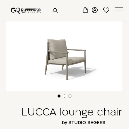
שִׂים
דלג לתוכן
דלג לסרגל הניווט
לֵב:
פתיחת
פתיחת
פתיחת
בְּאֲתָר
מועדפים
חלונית
חלונית
זֶה
סגור
למשתמש
משתמש
עגלה
מֻפְעֶלֶת
כבר רשומים? התחברו
מַעֲרֶכֶת
נָגִישׁ
בִּקְלִיק
הַמְּסַיַּעַת
לִנְגִישׁוּת
הָאֲתָר.
זכור אותי
שכחתי סיסמה
LUCCA lounge chair
by STUDIO SEGERS