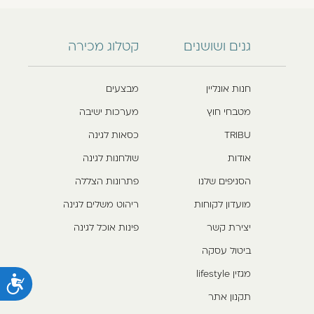
גנים ושושנים
קטלוג מכירה
חנות אונליין
מבצעים
מטבחי חוץ
מערכות ישיבה
TRIBU
כסאות לגינה
אודות
שולחנות לגינה
הסניפים שלנו
פתרונות הצללה
מועדון לקוחות
ריהוט משלים לגינה
יצירת קשר
פינות אוכל לגינה
ביטול עסקה
מגזין lifestyle
נ
תקנון אתר