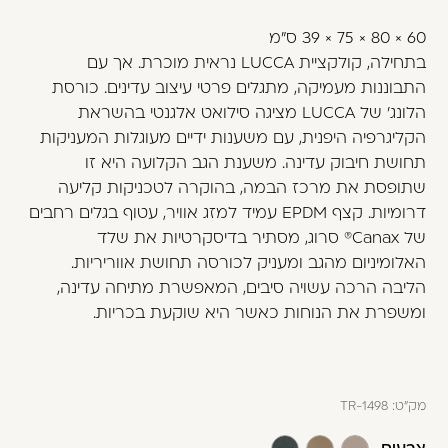
משתמש חדש/אורח
60 × 80 × 75 × 39 ס״מ
דאגנו לכם ליצירת חשבון קלה ומהירה במיוחד.
בתחילה, קולקציית LUCCA נראית מוכרת. אך עם
המשיכו למילוי פרטיכם ותוכלו ליהנות מהיתרונות של
התבוננות מעמיקה, מתגלים פרטי עיצוב עדינים. כורסת
משתמש רשום כבר עכשיו.
הלונג׳ של LUCCA מציגה סילואט אלגנטי בהשראת
הקליגרפיה היפנית, עם משענות ידיים מעוגלות המעניקות
להרשמה
תחושת חיבוק עדינה. משענת הגב הקלועה היא זו
שתופסת את מרכז הבמה, בהוקרה לטכניקות קליעה
דרומיות. קצף EPDM עמיד למזג אוויר, עטוף בגלים רחבים
של Canax® סרוג, מסתיר בדיסקרטיות את שלד
האלומיניום מהגב ומעניק לכורסה תחושת אווריריות.
הליבה הרכה עשויה סיבים, המאפשרת מתיחה עדינה,
ומשפרת את הנוחות כאשר היא שוקעת בכריות.
מק"ט:
TR-1498