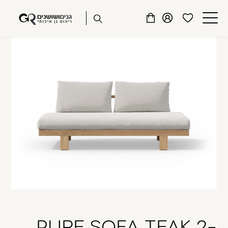
שִׂים
דלג לתוכן
דלג לסרגל הניווט
לֵב:
פתיחת
פתיחת
פתיחת
בְּאֲתָר
מועדפים
חלונית
חלונית
זֶה
סגור
למשתמש
משתמש
עגלה
מֻפְעֶלֶת
כבר רשומים? התחברו
מַעֲרֶכֶת
נָגִישׁ
בִּקְלִיק
הַמְּסַיַּעַת
לִנְגִישׁוּת
הָאֲתָר.
זכור אותי
שכחתי סיסמה
PURE SOFA TEAK 2-