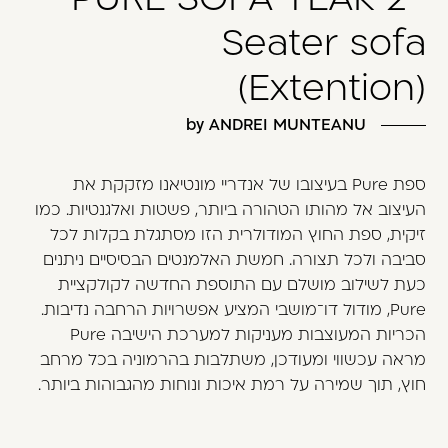
משתמש חדש/אורח
Seater sofa
דאגנו לכם ליצירת חשבון קלה ומהירה במיוחד.
(Extention)
המשיכו למילוי פרטיכם ותוכלו ליהנות מהיתרונות של
משתמש רשום כבר עכשיו.
by ANDREI MUNTEANU
להרשמה
ספת Pure בעיצובו של אנדריי מונטיאנו מזקקת את
העיצוב אל מהותו הטהורה ביותר, פשטות ואלגנטיות. כמו
זיקית, ספת החוץ המודולרית הזו מסתגלת בקלות לכל
סביבה ולכל תצורה. חמשת האלמנטים הבסיסיים ניתנים
כעת לשילוב מושלם עם התוספת החדשה לקולקציית
Pure, מודול דו־מושבי המציע אפשרויות הרחבה נדיבות.
הכריות המעוצבות מעניקות למערכת הישיבה Pure
מראה עכשווי ומעודכן, משתלבות בהרמוניה בכל מרחב
חוץ, תוך שמירה על רמת איכות ונוחות מהגבוהות ביותר.