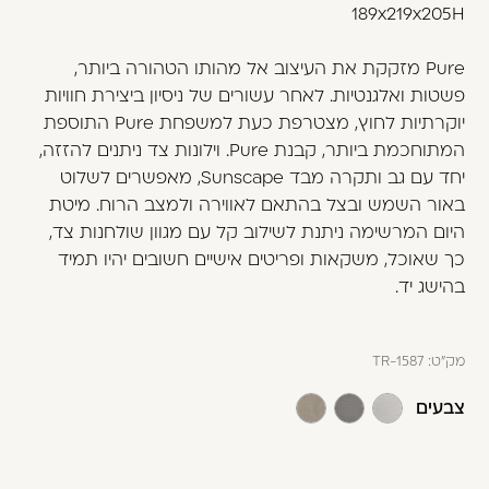
משתמש חדש/אורח
189x219x205H
דאגנו לכם ליצירת חשבון קלה ומהירה במיוחד.
Pure מזקקת את העיצוב אל מהותו הטהורה ביותר,
המשיכו למילוי פרטיכם ותוכלו ליהנות מהיתרונות של
פשטות ואלגנטיות. לאחר עשורים של ניסיון ביצירת חוויות
משתמש רשום כבר עכשיו.
יוקרתיות לחוץ, מצטרפת כעת למשפחת Pure התוספת
המתוחכמת ביותר, קבנת Pure. וילונות צד ניתנים להזזה,
להרשמה
יחד עם גב ותקרה מבד Sunscape, מאפשרים לשלוט
באור השמש ובצל בהתאם לאווירה ולמצב הרוח. מיטת
היום המרשימה ניתנת לשילוב קל עם מגוון שולחנות צד,
כך שאוכל, משקאות ופריטים אישיים חשובים יהיו תמיד
בהישג יד.
מק"ט:
TR-1587
צבעים