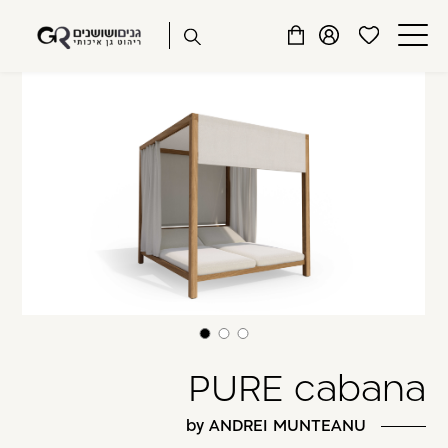
שִׂים
דלג לתוכן
דלג לסרגל הניווט
לֵב:
פתיחת
פתיחת
פתיחת
בְּאֲתָר
מועדפים
חלונית
חלונית
זֶה
סגור
למשתמש
משתמש
עגלה
מֻפְעֶלֶת
כבר רשומים? התחברו
מַעֲרֶכֶת
נָגִישׁ
בִּקְלִיק
הַמְּסַיַּעַת
לִנְגִישׁוּת
הָאֲתָר.
זכור אותי
שכחתי סיסמה
PURE cabana
by ANDREI MUNTEANU