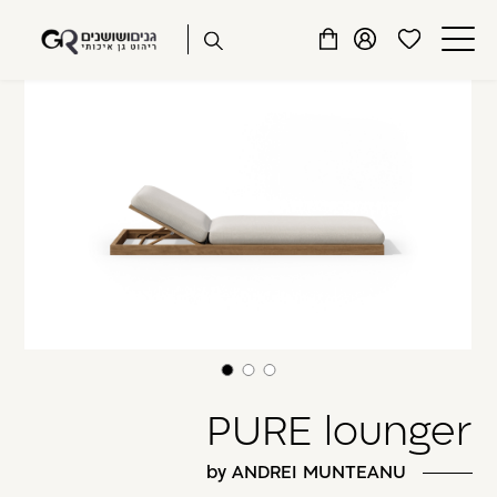
שִׂים
דלג לתוכן
דלג לסרגל הניווט
לֵב:
פתיחת
פתיחת
פתיחת
בְּאֲתָר
מועדפים
חלונית
חלונית
זֶה
סגור
למשתמש
משתמש
עגלה
מֻפְעֶלֶת
כבר רשומים? התחברו
מַעֲרֶכֶת
נָגִישׁ
בִּקְלִיק
הַמְּסַיַּעַת
לִנְגִישׁוּת
הָאֲתָר.
זכור אותי
שכחתי סיסמה
PURE lounger
by ANDREI MUNTEANU