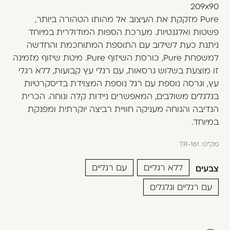
משתמש חדש/אורח
209x90
Pure מזקקת את העיצוב אל מהותו הטהורה ביותר,
דאגנו לכם ליצירת חשבון קלה ומהירה במיוחד.
פשטות ואלגנטיות. מערכת הספות המודולרית במיוחד
המשיכו למילוי פרטיכם ותוכלו ליהנות מהיתרונות של
ניתנת כעת לשילוב עם התוספת המתוחכמת והחדשה
משתמש רשום כבר עכשיו.
למשפחת Pure, כורסת השיזוף Pure. מיטת שיזוף מזמינה
זו מוצעת בשלוש גרסאות, עם רגלי עץ קבועות, ללא רגלי
להרשמה
עץ, וגרסה נוספת עם רגל נוספת המצוידת בדיסקרטיות
בגלגלים משולבים, המאפשרים ניידות קלה ונוחה. הכרית
הנדיבה והנוחה מעניקה חוויית רביצה יוקרתית ומפנקת
במיוחד.
מק"ט:
TR-161
ללא רגליים
עם רגליים
צבעים
עם רגליים וגלגלים