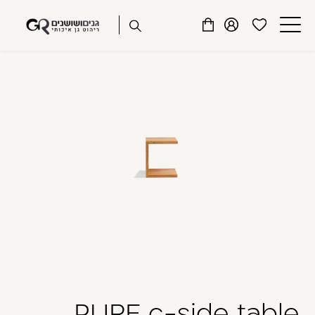
שִׂים
דלג לתוכן
דלג לסרגל הניווט
לֵב:
פתיחת
פתיחת
פתיחת
בְּאֲתָר
מועדפים
חלונית
חלונית
זֶה
סגור
למשתמש
משתמש
עגלה
מֻפְעֶלֶת
כבר רשומים? התחברו
מַעֲרֶכֶת
נָגִישׁ
בִּקְלִיק
הַמְּסַיַּעַת
לִנְגִישׁוּת
הָאֲתָר.
זכור אותי
שכחתי סיסמה
PURE c-side table