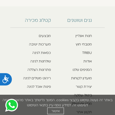
גנים ושושנים
קטלוג מכירה
חנות אונליין
מבצעים
מטבחי חוץ
מערכות ישיבה
TRIBU
כסאות לגינה
אודות
שולחנות לגינה
הסניפים שלנו
פתרונות הצללה
מועדון לקוחות
ריהוט משלים לגינה
נ
יצירת קשר
פינות אוכל לגינה
ביטול עסקה
באתר זה נעשה שימוש בקבצי cookies. המשך גלישתך באתר מהווה הסכמה
מגזין lifestyle
לשימוש זה. למידע נוסף עיין בתנאי השימוש
אישור
תקנון אתר