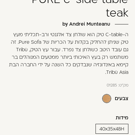
משתמש חדש/אורח
teak
דאגנו לכם ליצירת חשבון קלה ומהירה במיוחד.
המשיכו למילוי פרטיכם ותוכלו ליהנות מהיתרונות של
by Andrei Munteanu
משתמש רשום כבר עכשיו.
ה-C-table טיק הוא שולחן צד אלגנטי ורב-תכליתי מעץ
טיק שניתן להחליק בקלות על הכריות של Pure Sofa. זה
להרשמה
גם עובד היטב כשולחן צד נפרד. עבור עץ הטיק, Tribù
משתמש רק בעץ האיכותי ביותר ממטעים המנוהלים בר
קיימא באינדונזיה שנבדקים כל השנה על ידי החברה הבת
Tribù Asia.
מק"ט:
01285
צבעים
מידות
40x35x48H