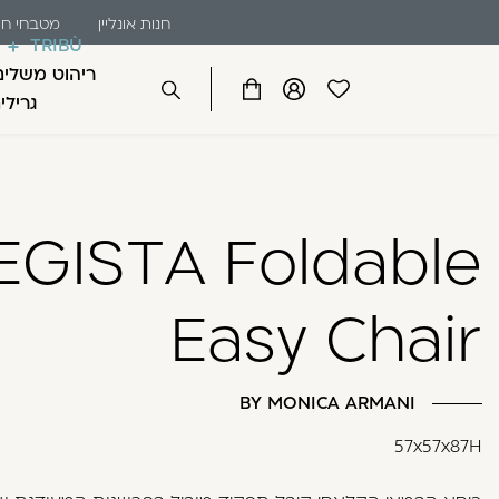
שִׂים
דלג לתוכן
דלג לסרגל הניווט
חנות אונליין
מטבחי חו
לֵב:
TRIBÙ
בְּאֲתָר
ריהוט משלים
זֶה
פתיחת
פתיחת
פתיחת
גרילי
סגור
מֻפְעֶלֶת
מועדפים
חלונית
חלונית
מַעֲרֶכֶת
למשתמש
משתמש
עגלה
כבר רשומים? התחברו
נָגִישׁ
בִּקְלִיק
EGISTA Foldable
הַמְּסַיַּעַת
לִנְגִישׁוּת
הָאֲתָר.
Easy Chair
לְחַץ
Control-
זכור אותי
F11
BY MONICA ARMANI
לְהַתְאָמַת
הָאֲתָר
57x57x87H
לְעִוְורִים
הַמִּשְׁתַּמְּשִׁים