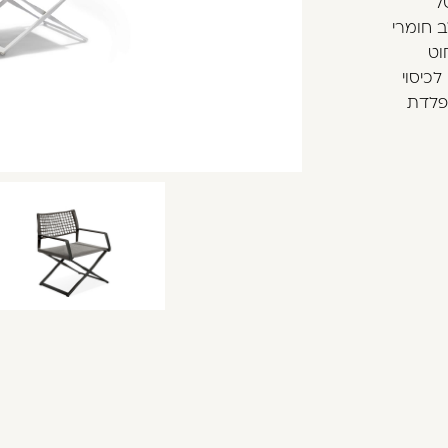
ל
 חומרי
וט
Tri', המשמש גם לכיסוי
מפלדת