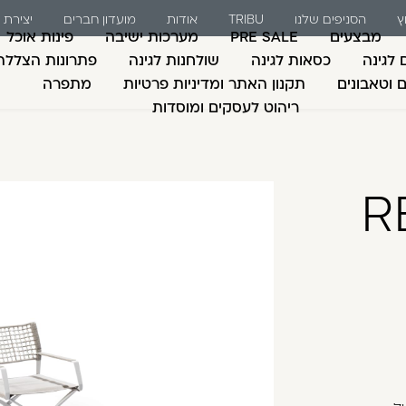
ץ
הסניפים שלנו
TRIBU
אודות
מועדון חברים
יצירת
מבצעים
PRE SALE
מערכות ישיבה
פינות אוכל
 לגינה
כסאות לגינה
שולחנות לגינה
פתרונות הצללה
ם וטאבונים
תקנון האתר ומדיניות פרטיות
מתפרה
ריהוט לעסקים ומוסדות
משתמש חדש/אורח
דאגנו לכם ליצירת חש
R
למילוי פרטיכם ותוכ
כבר עכשיו.
להרשמה
שכחתי סיסמה