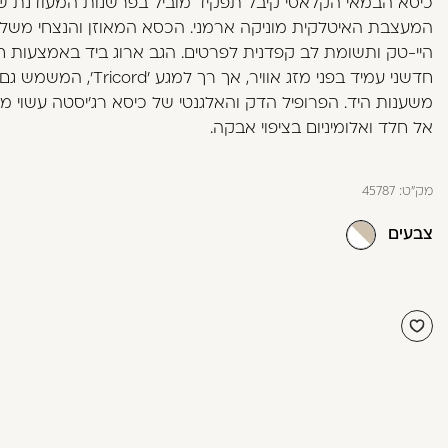
כיסא הבמאי הקלאסי קיבל תפקיד מוביל בפרשנות המעודנת ש
בְּתוֹכְנַת
המעצבת האיטלקית מוניקה ארמני. הכסא המאוזן והנצחי משלב
קוֹרֵא־מָסָךְ;
היי-טק ותשומת לב קפדנית לפרטים. הגב ארוג ביד באמצעות ח
לְחַץ
חדשני עמיד בפני מזג אוויר, אך רך למגע 'cord
Control-
משענות היד. הפרופיל הדק והאלגנטי של כיסא רג'יסטה עשוי 
F10
אל חלד ואלומיניום בציפוי אבקה.
לִפְתִיחַת
תַּפְרִיט
נְגִישׁוּת.
מק"ט:
45787
צבעים