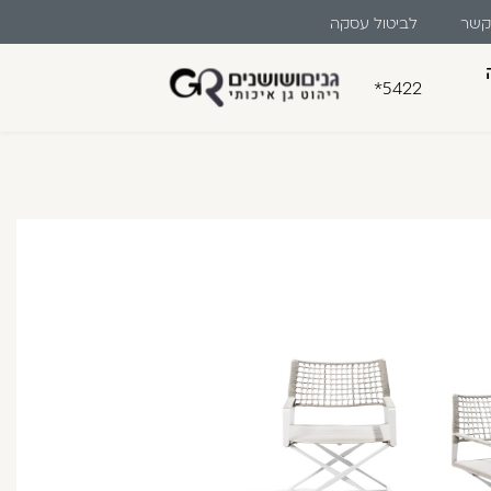
 קשר
לביטול עסקה
*5422
בון קלה ומהירה במיוחד. המשיכו
לו ליהנות מהיתרונות של משתמש רשום