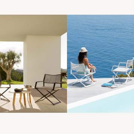
לפתיחת
התמונה
בגדול
-
+
+