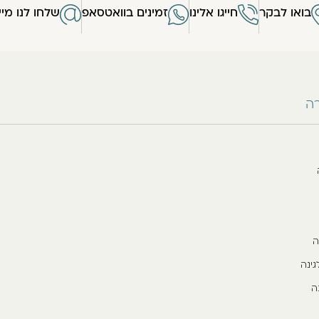
בואו לבקר
חייגו אלינו
זמינים בוואטסאפ
שלחו לנו מיי
רה
ה
גינה
ה