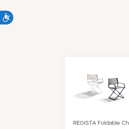
נ
REGISTA Foldable Ch