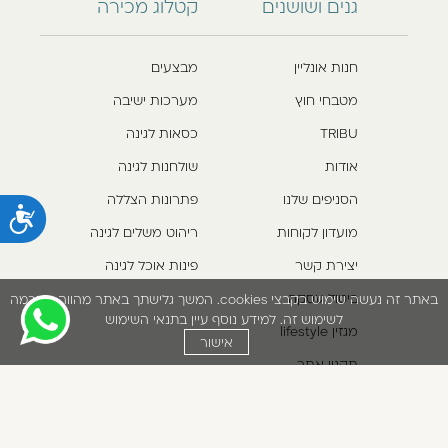
גנים ושושנים
קטלוג מכירה
חנות אונליין
מבצעים
מטבחי חוץ
מערכות ישיבה
TRIBU
כסאות לגינה
אודות
שולחנות לגינה
הסניפים שלנו
פתרונות הצללה
נ
מועדון לקוחות
ריהוט משלים לגינה
יצירת קשר
פינות אוכל לגינה
ביטול עסקה
באתר זה נעשה שימוש בקבצי cookies. המשך גלישתך באתר מהווה הסכמה
לשימוש זה. למידע נוסף עיין בתנאי השימוש
מגזין lifestyle
אישור
תקנון אתר
*5422