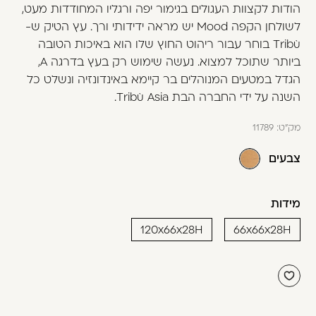
משתמש חדש/אורח
הודות לקצוות העגולים בגימור יפה ורגליו המחודדות מעט,
לשולחן הקפה Mood יש מראה ידידותי ורך. עץ הטיק ש-
דאגנו לכם ליצירת חשבון קלה ומהירה במיוחד.
Tribù בוחר עבור ריהוט החוץ שלו הוא באיכות הטובה
המשיכו למילוי פרטיכם ותוכלו ליהנות מהיתרונות של
ביותר שתוכל למצוא. נעשה שימוש רק בעץ בדרגה A,
משתמש רשום כבר עכשיו.
הגדל במטעים המנוהלים בר קיימא באינדונזיה ונשלט כל
השנה על ידי החברה הבת Tribù Asia.
להרשמה
מק"ט:
11789
צבעים
מידות
120x66x28H
66x66x28H