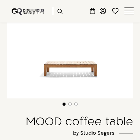
שִׂים
דלג לתוכן
דלג לסרגל הניווט
לֵב:
פתיחת
פתיחת
פתיחת
SIDE TABLES
בְּאֲתָר
מועדפים
חלונית
חלונית
זֶה
סגור
למשתמש
משתמש
עגלה
מֻפְעֶלֶת
כבר רשומים? התחברו
מַעֲרֶכֶת
נָגִישׁ
בִּקְלִיק
הַמְּסַיַּעַת
לִנְגִישׁוּת
הָאֲתָר.
זכור אותי
שכחתי סיסמה
MOOD coffee table
by Studio Segers