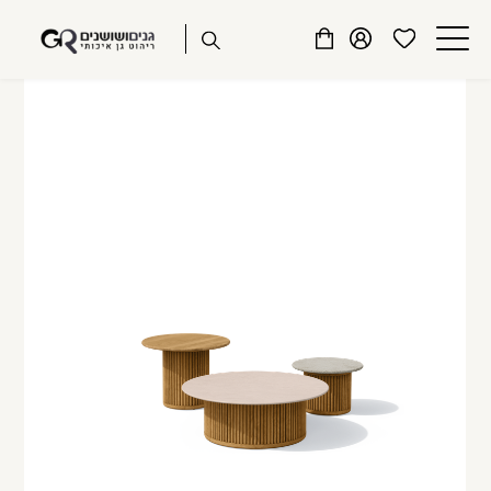
שִׂים
דלג לתוכן
דלג לסרגל הניווט
לֵב:
פתיחת
פתיחת
פתיחת
בְּאֲתָר
מועדפים
חלונית
חלונית
זֶה
סגור
למשתמש
משתמש
עגלה
מֻפְעֶלֶת
כבר רשומים? התחברו
מַעֲרֶכֶת
נָגִישׁ
בִּקְלִיק
הַמְּסַיַּעַת
לִנְגִישׁוּת
הָאֲתָר.
זכור אותי
שכחתי סיסמה