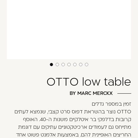
משתמש חדש/אורח
דאגנו לכם ליצירת חשבון קלה ומהירה במיוחד.
המשיכו למילוי פרטיכם ותוכלו ליהנות מהיתרונות של
משתמש רשום כבר עכשיו.
להרשמה
OTTO low table
BY MARC MERCKX
זמין במספר גדלים
OTTO נוצר בהשראת דפוס סרט קצבי, שנמצא לעתים
קרובות בדלפקי בר איטלקיים משנות ה-40. האוסף
מתייחס גם לעמודים ארכיטקטוניים עתיקים עם דוגמת
החריצים האופיינית להם. באמצעות אלמנט פשוט אחד