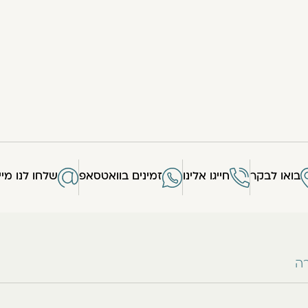
בואו לבקר
חייגו אלינו
זמינים בוואטסאפ
שלחו לנו מיי
רה