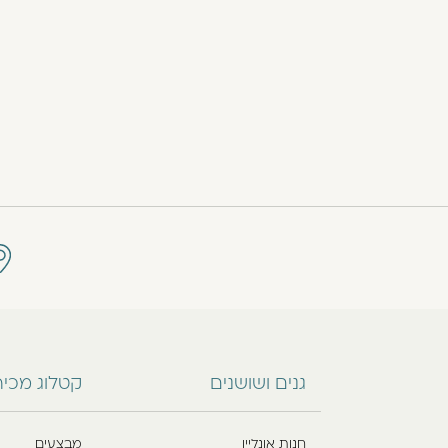
גנים ושושנים
קטלוג מכי
חנות אונליין
מבצעים