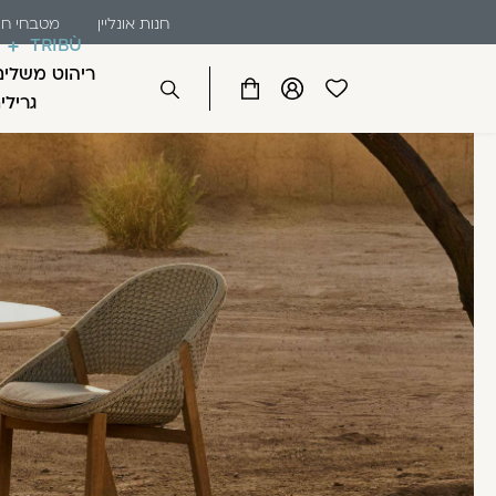
שִׂים
דלג לתוכן
דלג לסרגל הניווט
חנות אונליין
מטבחי חו
לֵב:
TRIBÙ
בְּאֲתָר
ריהוט משלים
זֶה
פתיחת
פתיחת
פתיחת
גרילי
סגור
מֻפְעֶלֶת
מועדפים
חלונית
חלונית
מַעֲרֶכֶת
למשתמש
משתמש
עגלה
כבר רשומים? התחברו
נָגִישׁ
בִּקְלִיק
הַמְּסַיַּעַת
לִנְגִישׁוּת
הָאֲתָר.
לְחַץ
Control-
זכור אותי
F11
לְהַתְאָמַת
הָאֲתָר
לְעִוְורִים
הַמִּשְׁתַּמְּשִׁים