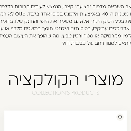
 שואב השראה מדפוס "רצועה" קצבי, הנמצא לעיתים קרובות בדלפק
איטלקיים משנות ה-40. באמצעות אלמנט בסי
 בעץ הטיק היקר, אלא גם משמר את היופי והחוזק שלו. בדומה
אדריכליים עתיקים, בסיס חזק ואלגנטי תומך במשטח מלבני או עג
מין מקרמיקה או מטרוורטין טבעי, מה שהופך את העיצוב העמיד 
ותאם למגוון רחב של סביבות חוץ.
מוצרי הקולקציה
COLLECTION'S PRODUCTS