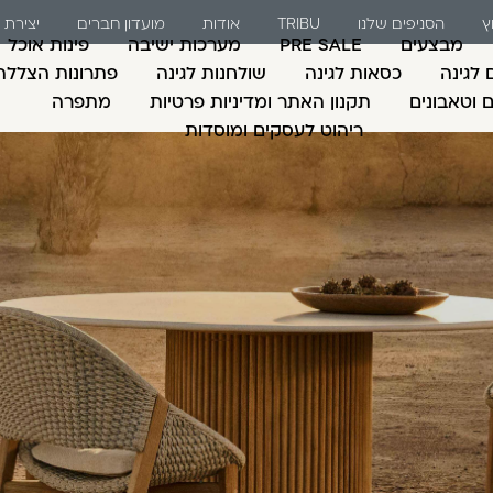
ץ
הסניפים שלנו
TRIBU
אודות
מועדון חברים
יצירת
מבצעים
PRE SALE
מערכות ישיבה
פינות אוכל
 לגינה
כסאות לגינה
שולחנות לגינה
פתרונות הצללה
ם וטאבונים
תקנון האתר ומדיניות פרטיות
מתפרה
ריהוט לעסקים ומוסדות
משתמש חדש/אורח
דאגנו לכם ליצירת חש
למילוי פרטיכם ותוכ
כבר עכשיו.
להרשמה
שכחתי סיסמה