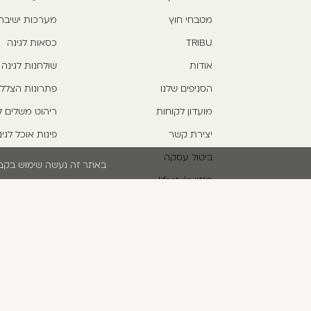
מטבחי חוץ
מערכות ישיבה
TRIBU
כסאות לגינה
אודות
שולחנות לגינה
הסניפים שלנו
פתרונות הצלל
מועדון לקוחות
ריהוט משלים ל
יצירת קשר
פינות אוכל לגינ
ביטול עסקה
באתר זה נעשה שימוש בקבצי cookies. המשך גלישתך באתר מהווה הסכמה לשימוש זה. למידע נוסף עיין בת
מגזין lifestyle
תקנון אתר
*5422
הצהרת נגישות