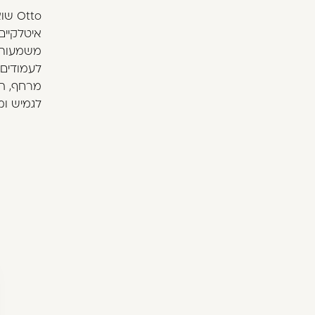
Otto
משמעותית
לעמודים 
מרחף, הז
לגמיש ומ