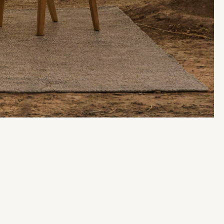
בְּתוֹכְנַת
קוֹרֵא־מָסָךְ;
לְחַץ
Control-
F10
לִפְתִיחַת
תַּפְרִיט
נְגִישׁוּת.