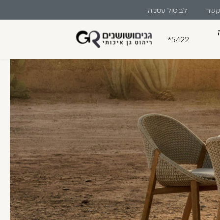
 קשר
לביטול עסקה
*5422
בון קלה ומהירה במיוחד. המשיכו
לו ליהנות מהיתרונות של משתמש רשום