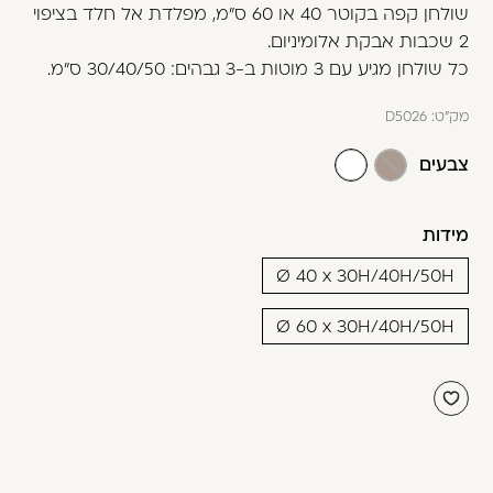
משתמש חדש/אורח
שולחן קפה בקוטר 40 או 60 ס"מ, מפלדת אל חלד בציפוי
2 שכבות אבקת אלומיניום.
דאגנו לכם ליצירת חשבון קלה ומהירה במיוחד.
כל שולחן מגיע עם 3 מוטות ב-3 גבהים: 30/40/50 ס"מ.
המשיכו למילוי פרטיכם ותוכלו ליהנות מהיתרונות של
משתמש רשום כבר עכשיו.
מק"ט:
D5026
צבעים
להרשמה
מידות
Ø 40 x 30H/40H/50H
Ø 60 x 30H/40H/50H