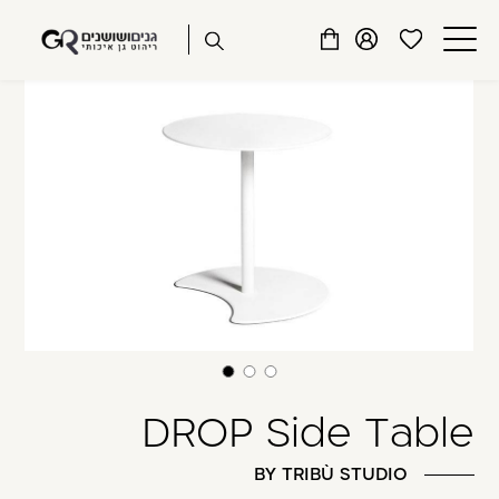
שִׂים
דלג לתוכן
דלג לסרגל הניווט
לֵב:
פתיחת
פתיחת
פתיחת
SIDE TABLES
בְּאֲתָר
מועדפים
חלונית
חלונית
זֶה
סגור
למשתמש
משתמש
עגלה
מֻפְעֶלֶת
כבר רשומים? התחברו
מַעֲרֶכֶת
נָגִישׁ
בִּקְלִיק
הַמְּסַיַּעַת
לִנְגִישׁוּת
הָאֲתָר.
זכור אותי
שכחתי סיסמה
DROP Side Table
BY TRIBÙ STUDIO