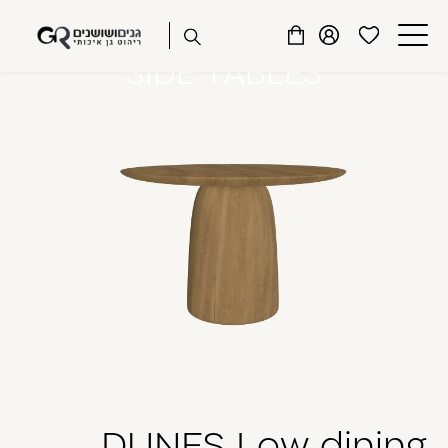
שִׂים
דלג לתוכן
דלג לסרגל הניווט
לֵב:
פתיחת
פתיחת
פתיחת
SIDE TABLES
בְּאֲתָר
מועדפים
חלונית
חלונית
זֶה
סגור
למשתמש
משתמש
עגלה
מֻפְעֶלֶת
כבר רשומים? התחברו
מַעֲרֶכֶת
נָגִישׁ
בִּקְלִיק
הַמְּסַיַּעַת
לִנְגִישׁוּת
הָאֲתָר.
זכור אותי
שכחתי סיסמה
DUNES Low dining