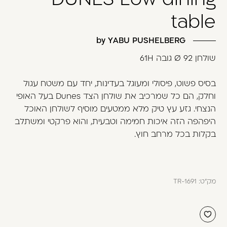
משתמש חדש/אורח
table
דאגנו לכם ליצירת חשבון קלה ומהירה במיוחד.
המשיכו למילוי פרטיכם ותוכלו ליהנות מהיתרונות של
by YABU PUSHELBERG
משתמש רשום כבר עכשיו.
שולחן Ø 92 גובה 61H
להרשמה
בסיס פשוט, פיסולי ומעוגל בעדינות, יחד עם משטח עגול
וחלק, הם כל שמרכיב את שולחן הצד Dunes בעל האופי
הנצחי. גזע עץ טיק מלא ממטעים מוסיף לשולחן האוכל
היפהפה הזה איכות חמימה וטבעית, והוא פרקטי ומשתלב
בקלות בכל מרחב חוץ.
מק"ט:
TR-1691