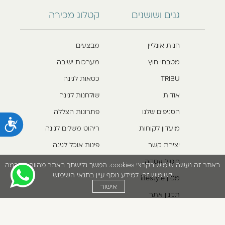
גנים ושושנים
קטלוג מכירה
חנות אונליין
מבצעים
מטבחי חוץ
מערכות ישיבה
TRIBU
כסאות לגינה
אודות
שולחנות לגינה
הסניפים שלנו
פתרונות הצללה
נ
מועדון לקוחות
ריהוט משלים לגינה
יצירת קשר
פינות אוכל לגינה
ביטול עסקה
באתר זה נעשה שימוש בקבצי cookies. המשך גלישתך באתר מהווה הסכמה
לשימוש זה. למידע נוסף עיין בתנאי השימוש
מגזין lifestyle
אישור
תקנון אתר
*5422