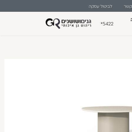
 קשר
לביטול עסקה
*5422
בון קלה ומהירה במיוחד. המשיכו
לו ליהנות מהיתרונות של משתמש רשום