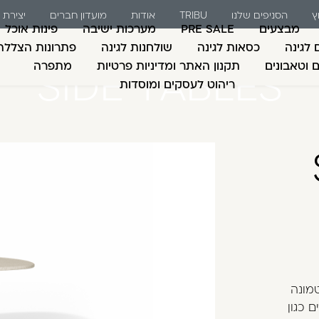
ץ
הסניפים שלנו
TRIBU
אודות
מועדון חברים
יצירת
מבצעים
PRE SALE
מערכות ישיבה
פינות אוכל
 לגינה
כסאות לגינה
שולחנות לגינה
פתרונות הצללה
ם וטאבונים
תקנון האתר ומדיניות פרטיות
מתפרה
SIDE TABLES
ריהוט לעסקים ומוסדות
משתמש חדש/אורח
דאגנו לכם ליצירת חש
למילוי פרטיכם ותוכ
כבר עכשיו.
להרשמה
שכחתי סיסמה
יונליות וגמישות שימוש. מהותו של עיצוב SEREN טמונה
 כגון