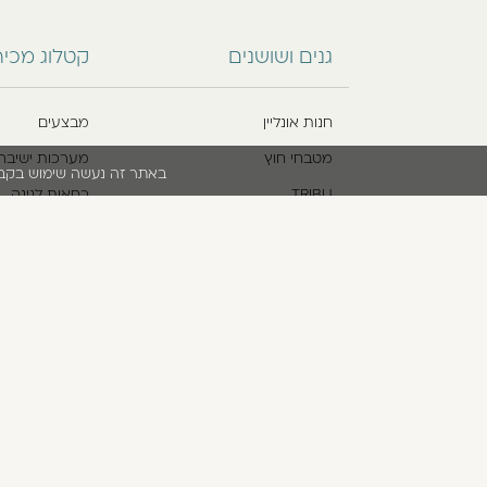
גנים ושושנים
קטלוג מכי
חנות אונליין
מבצעים
מטבחי חוץ
מערכות ישיבה
באתר זה נעשה שימוש בקבצי cookies. המשך גלישתך באתר מהווה הסכמה לשימוש זה. למידע נוסף עיין בת
TRIBU
כסאות לגינה
אודות
שולחנות לגינה
הסניפים שלנו
פתרונות הצלל
מועדון לקוחות
ריהוט משלים ל
יצירת קשר
פינות אוכל לגינ
ביטול עסקה
מגזין lifestyle
תקנון אתר
*5422