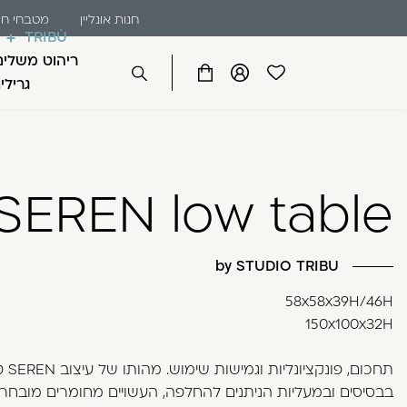
שִׂים
דלג לתוכן
דלג לסרגל הניווט
חנות אונליין
מטבחי חו
לֵב:
TRIBÙ
בְּאֲתָר
ריהוט משלים
זֶה
פתיחת
פתיחת
פתיחת
גרילי
סגור
מֻפְעֶלֶת
מועדפים
חלונית
חלונית
מַעֲרֶכֶת
למשתמש
משתמש
עגלה
כבר רשומים? התחברו
נָגִישׁ
בִּקְלִיק
SEREN low table
הַמְּסַיַּעַת
לִנְגִישׁוּת
הָאֲתָר.
לְחַץ
by STUDIO TRIBU
Control-
זכור אותי
58x58x39H/46H
F11
150x100x32H
לְהַתְאָמַת
הָאֲתָר
תחכום, פונקצ
לְעִוְורִים
בבסיסים ובמעליות הניתנים להחלפה, העשויים מחומרים מובחרים
הַמִּשְׁתַּמְּשִׁים