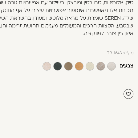
טיק, אלומיניום, טרוורטין ופורצלן. בשילוב עם אפשרויות גובה שונ
בְּתוֹכְנַת
תכונות אלו מאפשרות אינספור אפשרויות עיצוב. על אף החוזק 
קוֹרֵא־מָסָךְ;
שלה, SEREN שומרת על מראה מלוטש ומעודן. בהשראת השל
לְחַץ
שבטבע, הקצוות הרכים והמעוגלים מעניקים תחושת זרימה וחן, ו
Control-
איזון בין צורה לפונקציה.
F10
לִפְתִיחַת
תַּפְרִיט
מק"ט:
TR-1643
נְגִישׁוּת.
צבעים