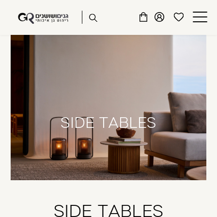
שִׂים
דלג לתוכן
דלג לסרגל הניווט
לֵב:
פתיחת
פתיחת
פתיחת
בְּאֲתָר
מועדפים
חלונית
חלונית
זֶה
סגור
למשתמש
משתמש
עגלה
מֻפְעֶלֶת
כבר רשומים? התחברו
מַעֲרֶכֶת
נָגִישׁ
בִּקְלִיק
הַמְּסַיַּעַת
לִנְגִישׁוּת
SIDE TABLES
הָאֲתָר.
זכור אותי
שכחתי סיסמה
SIDE TABLES