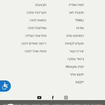
חנות אונליין
מבצעים
מטבחי חוץ
מערכות ישיבה
TRIBU
כסאות לגינה
אודות
שולחנות לגינה
הסניפים שלנו
פתרונות הצללה
מועדון לקוחות
ריהוט משלים לגינה
יצירת קשר
פינות אוכל לגינה
ביטול עסקה
מגזין lifestyle
תקנון אתר
*5422
נ
באתר זה נעשה שימוש בקבצי cookies. המשך גלישתך באתר מהווה הסכמה