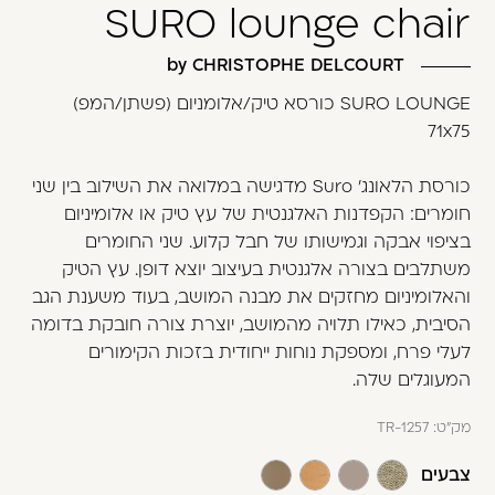
SURO lounge chair
משתמש חדש/אורח
דאגנו לכם ליצירת חשבון קלה ומהירה במיוחד.
by CHRISTOPHE DELCOURT
המשיכו למילוי פרטיכם ותוכלו ליהנות מהיתרונות של
SURO LOUNGE כורסא טיק/אלומניום (פשתן/המפ)
משתמש רשום כבר עכשיו.
71x75
להרשמה
כורסת הלאונג׳ Suro מדגישה במלואה את השילוב בין שני
חומרים: הקפדנות האלגנטית של עץ טיק או אלומיניום
בציפוי אבקה וגמישותו של חבל קלוע. שני החומרים
משתלבים בצורה אלגנטית בעיצוב יוצא דופן. עץ הטיק
והאלומיניום מחזקים את מבנה המושב, בעוד משענת הגב
הסיבית, כאילו תלויה מהמושב, יוצרת צורה חובקת בדומה
לעלי פרח, ומספקת נוחות ייחודית בזכות הקימורים
המעוגלים שלה.
מק"ט:
TR-1257
צבעים