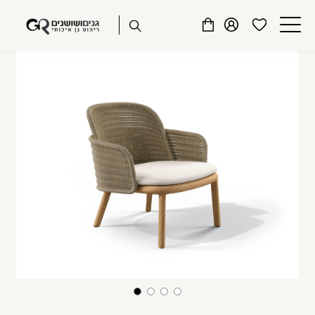
שִׂים
דלג לתוכן
דלג לסרגל הניווט
לֵב:
פתיחת
פתיחת
פתיחת
בְּאֲתָר
מועדפים
חלונית
חלונית
זֶה
סגור
למשתמש
משתמש
עגלה
מֻפְעֶלֶת
כבר רשומים? התחברו
מַעֲרֶכֶת
נָגִישׁ
בִּקְלִיק
הַמְּסַיַּעַת
לִנְגִישׁוּת
הָאֲתָר.
זכור אותי
שכחתי סיסמה