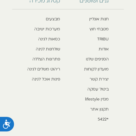
גנים ושושנים
קטלוג מכירה
חנות אונליין
מבצעים
מטבחי חוץ
מערכות ישיבה
TRIBU
כסאות לגינה
אודות
שולחנות לגינה
הסניפים שלנו
פתרונות הצללה
מועדון לקוחות
ריהוט משלים לגינה
יצירת קשר
פינות אוכל לגינה
ביטול עסקה
מגזין lifestyle
תקנון אתר
*5422
נ