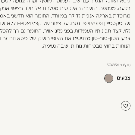
כיסא האוכל הנמוך עם ישיבה עמוקה מוסיף יוקרה צנועה לסעו
בְּתוֹכְנַת
רגועה. מעטפת הישיבה האלגנטית מפלדת אל חלד בציפוי אבק
קוֹרֵא־מָסָךְ;
מרופדת באריגה אנכית גדולה במיוחד. החומר הוא חדשני באמת
לְחַץ
של טקסטילן ופוליאולפין נסרג על 
Control-
גלוי. לצד תכונותיו העמידות בפני מזג אוויר, החומר גם רך להפל
F10
צבעי הטון-סור-טון מדגישים את האופי השיקי של כיסא נוח זה ו
לִפְתִיחַת
הנוחות בחוץ מבטיחות נוחות ישיבה נעימה.
תַּפְרִיט
נְגִישׁוּת.
מק"ט:
574856
צבעים