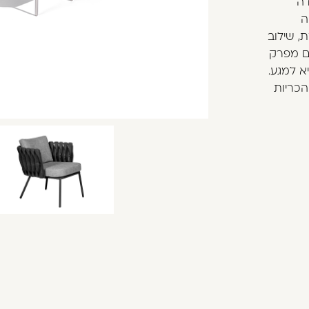
דה
ה
, שילוב
צינור של קצף EPDM ללא שום מפרק
יא למגע.
הכריות