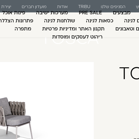
ץ
הסניפים שלנו
TRIBU
אודות
מועדון חברים
יצירת
מבצעים
PRE SALE
מערכות ישיבה
פינות אוכל
 לגינה
כסאות לגינה
שולחנות לגינה
פתרונות הצללה
ם וטאבונים
תקנון האתר ומדיניות פרטיות
מתפרה
TOSCA
ריהוט לעסקים ומוסדות
משתמש חדש/אורח
דאגנו לכם ליצירת חש
TO
למילוי פרטיכם ותוכ
כבר עכשיו.
להרשמה
שכחתי סיסמה