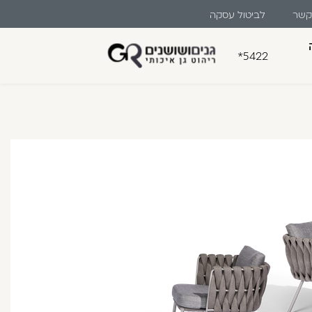
 קשר
לביטול עסקה
*5422
בון קלה ומהירה במיוחד. המשיכו
לו ליהנות מהיתרונות של משתמש רשום