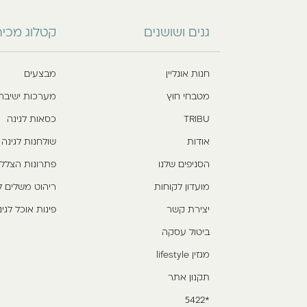
גנים ושושנים
קטלוג מכי
חנות אונליין
מבצעים
מטבחי חוץ
מערכות ישיבה
TRIBU
כסאות לגינה
אודות
שולחנות לגינה
הסניפים שלנו
פתרונות הצלל
מועדון לקוחות
ריהוט משלים ל
יצירת קשר
פינות אוכל לגינ
ביטול עסקה
מגזין lifestyle
תקנון אתר
*5422