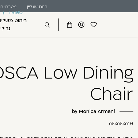
שִׂים
דלג לתוכן
דלג לסרגל הניווט
חנות אונליין
מטבחי חו
לֵב:
TRIBÙ
בְּאֲתָר
ריהוט משלים
זֶה
פתיחת
פתיחת
פתיחת
גרילי
סגור
מֻפְעֶלֶת
מועדפים
חלונית
חלונית
מַעֲרֶכֶת
למשתמש
משתמש
עגלה
כבר רשומים? התחברו
נָגִישׁ
בִּקְלִיק
SCA Low Dining
הַמְּסַיַּעַת
לִנְגִישׁוּת
הָאֲתָר.
Chair
לְחַץ
Control-
זכור אותי
F11
by Monica Armani
לְהַתְאָמַת
הָאֲתָר
68x68x61H
לְעִוְורִים
הַמִּשְׁתַּמְּשִׁים