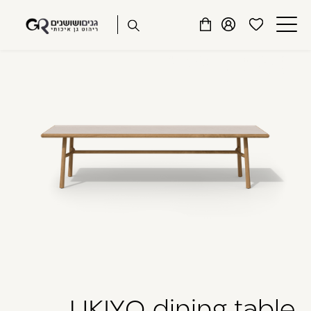
שִׂים
דלג לתוכן
דלג לסרגל הניווט
לֵב:
פתיחת
פתיחת
פתיחת
בְּאֲתָר
מועדפים
חלונית
חלונית
זֶה
סגור
למשתמש
משתמש
עגלה
מֻפְעֶלֶת
כבר רשומים? התחברו
מַעֲרֶכֶת
נָגִישׁ
בִּקְלִיק
הַמְּסַיַּעַת
לִנְגִישׁוּת
הָאֲתָר.
זכור אותי
שכחתי סיסמה
UKIYO dining table