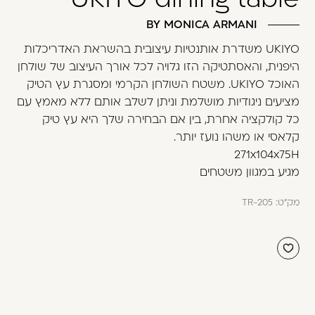
משתמש חדש/אורח
BY MONICA ARMANI
דאגנו לכם ליצירת חשבון קלה ומהירה במיוחד.
UKIYO משדרת אותנטיות עיצובית בהשראת האדריכלות
המשיכו למילוי פרטיכם ותוכלו ליהנות מהיתרונות של
היפנית, והאסתטיקה הזו גלויה לכל אורך העיצוב של שולחן
משתמש רשום כבר עכשיו.
האוכל UKIYO. משטח השולחן הקרמי ומסגרת עץ הטיק
מציעים ניגודיות מושלמת וניתן לשלב אותם ללא מאמץ עם
להרשמה
כל קולקציה אחרת, בין אם הבחירה שלך היא עץ טיק
קלאסי או משהו נועז יותר.
271x104x75H
מגיע במגוון משטחים
מק"ט:
TR-205