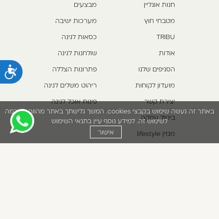
חנות אונליין
מבצעים
מטבחי חוץ
מערכות ישיבה
TRIBU
כסאות לגינה
אודות
שולחנות לגינה
הסניפים שלנו
פתרונות הצללה
נ
מועדון לקוחות
ריהוט משלים לגינה
יצירת קשר
פינות אוכל לגינה
באתר זה נעשה שימוש בקבצי cookies. המשך גלישתך באתר מהווה הסכמה
ביטול עסקה
לשימוש זה. למידע נוסף עיין בתנאי השימוש
אישור
מגזין lifestyle
תקנון אתר
*5422