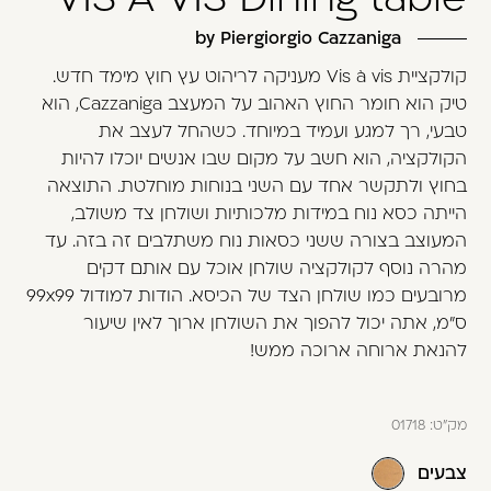
משתמש חדש/אורח
by Piergiorgio Cazzaniga
דאגנו לכם ליצירת חשבון קלה ומהירה במיוחד.
קולקציית Vis à vis מעניקה לריהוט עץ חוץ מימד חדש.
המשיכו למילוי פרטיכם ותוכלו ליהנות מהיתרונות של
טיק הוא חומר החוץ האהוב על המעצב Cazzaniga, הוא
משתמש רשום כבר עכשיו.
טבעי, רך למגע ועמיד במיוחד. כשהחל לעצב את
הקולקציה, הוא חשב על מקום שבו אנשים יוכלו להיות
להרשמה
בחוץ ולתקשר אחד עם השני בנוחות מוחלטת. התוצאה
הייתה כסא נוח במידות מלכותיות ושולחן צד משולב,
המעוצב בצורה ששני כסאות נוח משתלבים זה בזה. עד
מהרה נוסף לקולקציה שולחן אוכל עם אותם דקים
מרובעים כמו שולחן הצד של הכיסא. הודות למודול 99x99
ס"מ, אתה יכול להפוך את השולחן ארוך לאין שיעור
להנאת ארוחה ארוכה ממש!
מק"ט:
01718
צבעים