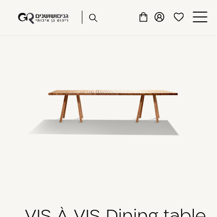
שִׂים
דלג לתוכן
דלג לסרגל הניווט
לֵב:
פתיחת
פתיחת
פתיחת
בְּאֲתָר
מועדפים
חלונית
חלונית
זֶה
סגור
למשתמש
משתמש
עגלה
מֻפְעֶלֶת
כבר רשומים? התחברו
מַעֲרֶכֶת
נָגִישׁ
בִּקְלִיק
הַמְּסַיַּעַת
לִנְגִישׁוּת
הָאֲתָר.
זכור אותי
שכחתי סיסמה
VIS À VIS Dining table