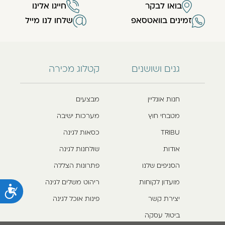
בואו לבקר
חייגו אלינו
זמינים בוואטסאפ
שלחו לנו מייל
גנים ושושנים
קטלוג מכירה
חנות אונליין
מבצעים
מטבחי חוץ
מערכות ישיבה
TRIBU
כסאות לגינה
אודות
שולחנות לגינה
הסניפים שלנו
פתרונות הצללה
מועדון לקוחות
ריהוט משלים לגינה
נ
יצירת קשר
פינות אוכל לגינה
ביטול עסקה