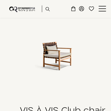
שִׂים
דלג לתוכן
דלג לסרגל הניווט
לֵב:
פתיחת
פתיחת
פתיחת
בְּאֲתָר
מועדפים
חלונית
חלונית
זֶה
סגור
למשתמש
משתמש
עגלה
מֻפְעֶלֶת
כבר רשומים? התחברו
מַעֲרֶכֶת
נָגִישׁ
בִּקְלִיק
הַמְּסַיַּעַת
לִנְגִישׁוּת
הָאֲתָר.
זכור אותי
שכחתי סיסמה
VIS À VIS Club chair