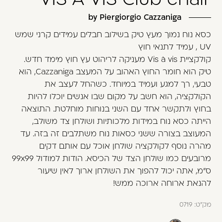
משתמש חדש/אורח
by Piergiorgio Cazzaniga
דאגנו לכם ליצירת חשבון קלה ומהירה במיוחד.
כסא נוח נמוך מעץ טיק בשילוב חבלים עמידים קרני שמש
המשיכו למילוי פרטיכם ותוכלו ליהנות מהיתרונות של
UV , עמיד לתנאי חוץ
משתמש רשום כבר עכשיו.
קולקציית Vis à vis מעניקה לריהוט עץ חוץ מימד חדש.
טיק הוא חומר החוץ האהוב על המעצב Cazzaniga, הוא
להרשמה
טבעי, רך למגע ועמיד במיוחד. כשהחל לעצב את
הקולקציה, הוא חשב על מקום שבו אנשים יוכלו להיות
בחוץ ולתקשר אחד עם השני בנוחות מוחלטת. התוצאה
הייתה כסא נוח במידות מלכותיות ושולחן צד משולב,
המעוצב בצורה ששני כסאות נוח משתלבים זה בזה. עד
מהרה נוסף לקולקציה שולחן אוכל עם אותם דקים
מרובעים כמו שולחן הצד של הכיסא. הודות למודול 99x99
ס"מ, אתה יכול להפוך את השולחן ארוך לאין שיעור
להנאת ארוחה ארוכה ממש!
מק"ט:
0719