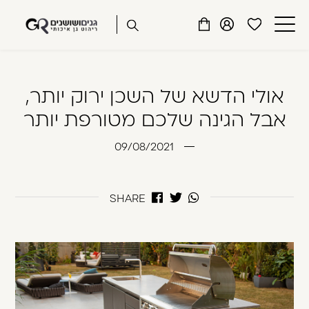
שִׂים
דלג לתוכן
דלג לסרגל הניווט
לֵב:
פתיחת
פתיחת
פתיחת
בְּאֲתָר
מועדפים
חלונית
חלונית
זֶה
סגור
למשתמש
משתמש
עגלה
מֻפְעֶלֶת
כבר רשומים? התחברו
אולי הדשא של השכן ירוק יותר,
מַעֲרֶכֶת
נָגִישׁ
אבל הגינה שלכם מטורפת יותר
בִּקְלִיק
הַמְּסַיַּעַת
09/08/2021
לִנְגִישׁוּת
הָאֲתָר.
SHARE
זכור אותי
שכחתי סיסמה