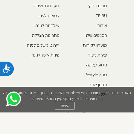
מטבחי חוץ
מערכות ישיבה
TRIBU
כסאות לגינה
אודות
שולחנות לגינה
הסניפים שלנו
פתרונות הצללה
מועדון לקוחות
ריהוט משלים לגינה
יצירת קשר
פינות אוכל לגינה
ביטול עסקה
נ
מגזין lifestyle
תקנון אתר
באתר זה נעשה שימוש בקבצי cookies. המשך גלישתך באתר מהווה הסכמה
*5422
לשימוש זה. למידע נוסף עיין בתנאי השימוש
אישור