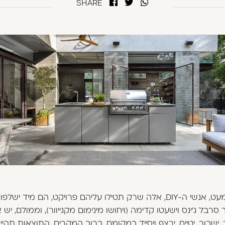
SHARE
העולם מתחלק ל-2 – אותם מתי-מעט, אנשי ה-DIY, אלה שרק תטילו עליהם פרו
סרבל ג'ינס וישעטו קדימה (ויחושו מינימום מקגייוור), וממולם, י
ישבור, יטייח, ירצף ויסייד במקומם. ברוב המקרים, התוצאות תהיינ