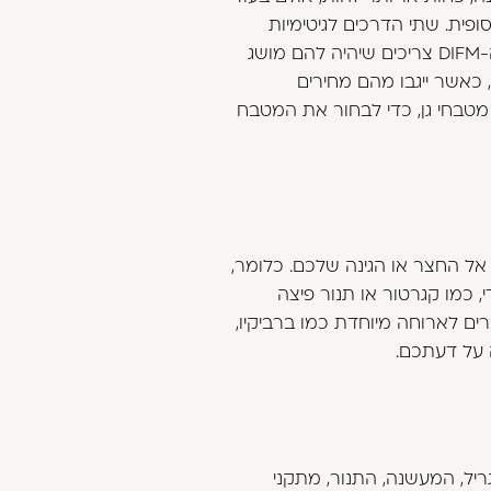
שי ה-DIFM (Do It For Me) נהנים מהתוצאה הסופית. שתי הדרכים לגיטימיות
ומקובלות והבחירה ביניהן היא עניין של העדפה אישית. אבל (והנה מגיע ה"אבל" המסורתי), גם אנשי ה-DIFM צריכים שיהיה להם מושג
 כאשר ייגבו מהם מחירים
מטבחי גן, כדי לבחור את המטבח
אל החצר או הגינה שלכם. כלומר,
, כמו קגרטור או תנור פיצה
ם לארוחה מיוחדת כמו ברביקיו,
ה על דעתכם.
יל, המעשנה, התנור, מתקני