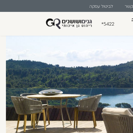
 קשר
לביטול עסקה
*5422
בון קלה ומהירה במיוחד. המשיכו
לו ליהנות מהיתרונות של משתמש רשום