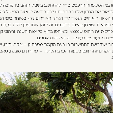
ו בני המשפחה הרעבים צריך להתחשב בשביל הזהב בין קרבה לא
אות את המזון שלנו בהתהוותו) לבין הידיעה כי אזור הבישול פול
 המזון (הוא חייב לעמוד ליד הגריל, האורחים לא), במיוחד בימי ה
(כיסאות ושולחן שאינם מחוברים זה לזה) אותו ניתן להזיז בעת הצ
כרים?) זה ריהוט שנמצא ומאוחסן בחוץ כל ימות השנה, וריהוט קל 
צים מתעופפים כענפים ופריטי ריהוט אחרים.
ור שנדרשת התחשבות בו בעת הקמת מטבח גן – ציליה, גזיבו, שמש
הקרים יותר (וגם בשעות הערב הסתווי) – מדורת גן מובנת, טאבון