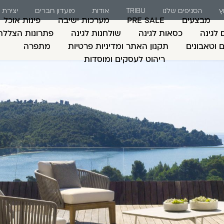
ץ
הסניפים שלנו
TRIBU
אודות
מועדון חברים
יצירת
מבצעים
PRE SALE
מערכות ישיבה
פינות אוכל
 לגינה
כסאות לגינה
שולחנות לגינה
פתרונות הצללה
ם וטאבונים
תקנון האתר ומדיניות פרטיות
מתפרה
ריהוט לעסקים ומוסדות
משתמש חדש/אורח
דאגנו לכם ליצירת חש
למילוי פרטיכם ותוכ
כבר עכשיו.
להרשמה
שכחתי סיסמה