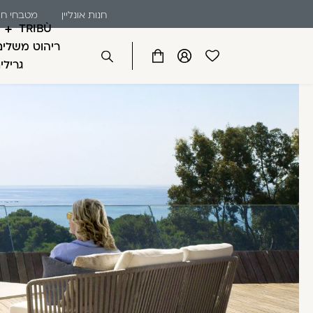
שִׂים
דלג לתוכן
דלג לסרגל הניווט
חנות אונליין
מטבחי חו
לֵב:
TRIBÙ
בְּאֲתָר
ריהוט משלים
זֶה
פתיחת
פתיחת
פתיחת
גרילי
סגור
מֻפְעֶלֶת
מועדפים
חלונית
חלונית
מַעֲרֶכֶת
למשתמש
משתמש
עגלה
כבר רשומים? התחברו
נָגִישׁ
בִּקְלִיק
הַמְּסַיַּעַת
לִנְגִישׁוּת
הָאֲתָר.
לְחַץ
Control-
זכור אותי
F11
לְהַתְאָמַת
הָאֲתָר
לְעִוְורִים
הַמִּשְׁתַּמְּשִׁים