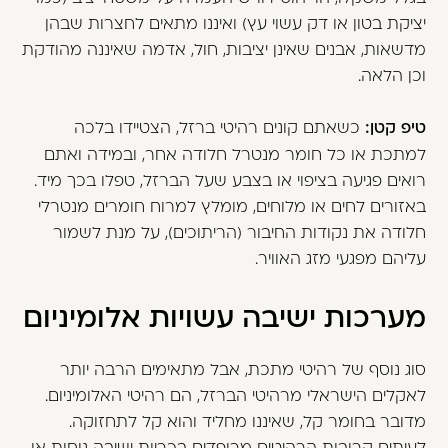
יציקת בטון או דק עשוי עץ) ואיננו מתאים לחצרות שבהן
מדשאות, אבנים שאינן יציבות, חול, אדמה שאיננה מהודקת
וכן הלאה.
טיפ קטן:
כשאתם קונים רהיטי ברזל, הצטיידו בלכה
למתכת או כל חומר מנטרל חלודה אחר, ובמידה ואתם
רואים פגיעה בציפוי או בצבע שעל הברזל, טפלו בכך מיד.
באזורים לחים או מלוחים, מומלץ למרוח חומרים מנטרלי
חלודה את נקודות החיבור (הריתוכים), על מנת לשמור
עליהם מפגעי מזג האוויר.
מערכות ישיבה עשויות אלומיניום
סוג נוסף של רהיטי מתכת, אבל מתאימים הרבה יותר
לאקלים הישראלי מרהיטי הברזל, הם רהיטי האלומיניום.
מדובר בחומר קל, שאיננו מחליד והוא קל לתחזוקה.
לעיתים קרובות הרהיטים מרופדים בכריות ישיבה נוחות או