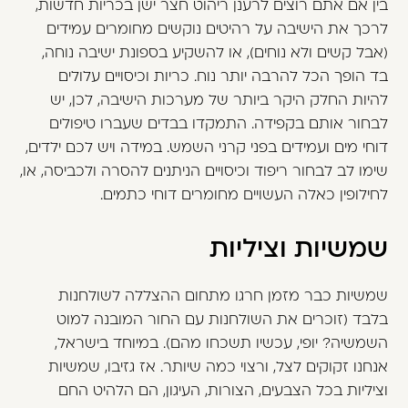
בין אם אתם רוצים לרענן ריהוט חצר ישן בכריות חדשות,
לרכך את הישיבה על רהיטים נוקשים מחומרים עמידים
(אבל קשים ולא נוחים), או להשקיע בספונת ישיבה נוחה,
בד הופך הכל להרבה יותר נוח. כריות וכיסויים עלולים
להיות החלק היקר ביותר של מערכות הישיבה, לכן, יש
לבחור אותם בקפידה. התמקדו בבדים שעברו טיפולים
דוחי מים ועמידים בפני קרני השמש. במידה ויש לכם ילדים,
שימו לב לבחור ריפוד וכיסויים הניתנים להסרה ולכביסה, או,
לחילופין כאלה העשויים מחומרים דוחי כתמים.
שמשיות וציליות
שמשיות
כבר מזמן חרגו מתחום ההצללה לשולחנות
בלבד (זוכרים את השולחנות עם החור המובנה למוט
השמשיה? יופי, עכשיו תשכחו מהם). במיוחד בישראל,
אנחנו זקוקים לצל, ורצוי כמה שיותר. אז גזיבו, שמשיות
וציליות בכל הצבעים, הצורות, העיגון, הם הלהיט החם