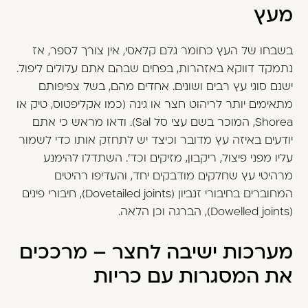
מעץ
בשבחו של העץ כחומר גלם קלאסי, אין צורך לספר, אז
נתמקד דווקא באזהרות, בפחים שבהם אתם עלולים ליפול.
ישנם סוגי עץ רבים ושונים. אחדים מהם, בשל צפיפותם
מתאימים יותר לריהוט חצר או גינה (כמו אקליפטוס, טיק או
Shorea, המוכר בשם עצי סל Sal). ודאו מראש כי אתם
יודעים באיזה עץ מדובר וכיצד יש לתחזק אותו כדי לשמור
עליו מפני פיצול, ריקבון, מזיקים וכד'. השתדלו להימנע
מרהיטי עץ שחלקים מודבקים יחד, והעדיפו רהיטים
המחוברים בחיבורי זנביון (Dovetailed joints), חיבורי פינים
(Dowelled joints), הברגה וכן הלאה.
מערכות ישיבה לחצר – מרככים
את המסגרות עם כריות