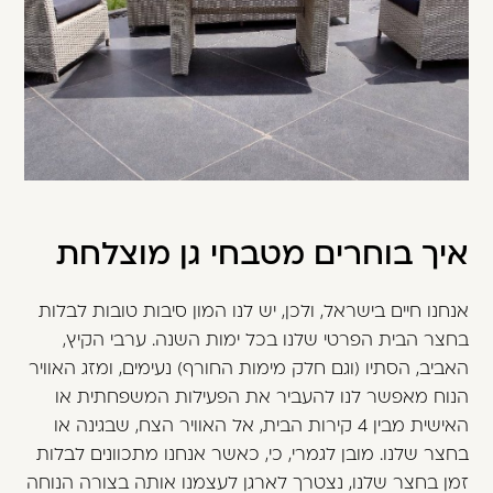
משתמש חדש/אורח
דאגנו לכם ליצירת חשבון קלה ומהירה במיוחד.
המשיכו למילוי פרטיכם ותוכלו ליהנות מהיתרונות של
משתמש רשום כבר עכשיו.
להרשמה
איך בוחרים מטבחי גן מוצלחת
אנחנו חיים בישראל, ולכן, יש לנו המון סיבות טובות לבלות
בחצר הבית הפרטי שלנו בכל ימות השנה. ערבי הקיץ,
האביב, הסתיו (וגם חלק מימות החורף) נעימים, ומזג האוויר
הנוח מאפשר לנו להעביר את הפעילות המשפחתית או
האישית מבין 4 קירות הבית, אל האוויר הצח, שבגינה או
בחצר שלנו. מובן לגמרי, כי, כאשר אנחנו מתכוונים לבלות
זמן בחצר שלנו, נצטרך לארגן לעצמנו אותה בצורה הנוחה