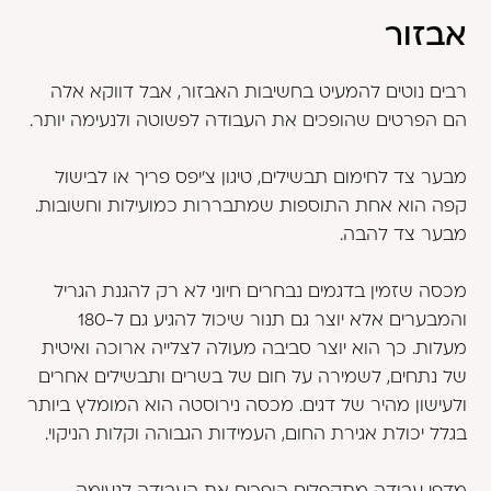
אבזור
רבים נוטים להמעיט בחשיבות האבזור, אבל דווקא אלה
הם הפרטים שהופכים את העבודה לפשוטה ולנעימה יותר.
מבער צד לחימום תבשילים, טיגון צ'יפס פריך או לבישול
קפה הוא אחת התוספות שמתבררות כמועילות וחשובות.
מבער צד להבה.
מכסה שזמין בדגמים נבחרים חיוני לא רק להגנת הגריל
והמבערים אלא יוצר גם תנור שיכול להגיע גם ל-180
מעלות. כך הוא יוצר סביבה מעולה לצלייה ארוכה ואיטית
של נתחים, לשמירה על חום של בשרים ותבשילים אחרים
ולעישון מהיר של דגים. מכסה נירוסטה הוא המומלץ ביותר
בגלל יכולת אגירת החום, העמידות הגבוהה וקלות הניקוי.
מדפי עבודה מתקפלים הופכים את העבודה לנעימה