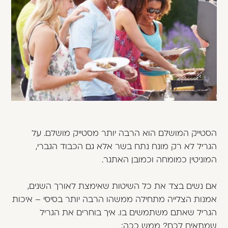
משתמש חדש/אורח
דאגנו לכם ליצירת חשבון קלה ומהירה במיוחד.
המשיכו למילוי פרטיכם ותוכלו ליהנות מהיתרונות של
משתמש רשום כבר עכשיו.
להרשמה
הסטייק המושלם הוא הרבה יותר מסטייק מושלם. על
הגריל לא רק מונח נתח בשר אלא גם הכבוד הגברי,
המוניטין כמומחה וכמובן האתגר.
אם נשים בצד את כל השיטות שאימצת לאורך השנים,
אמנות הצלייה מתחילה ממשהו הרבה יותר בסיסי – איכות
הגריל שאתם משתמשים בו. איך בוחרים את הגריל
שמתאים לכם? ממש ככה: