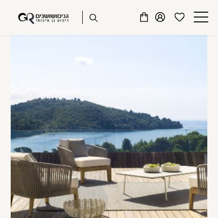
שִׂים
דלג לתוכן
דלג לסרגל הניווט
לֵב:
פתיחת
פתיחת
פתיחת
בְּאֲתָר
מועדפים
חלונית
חלונית
זֶה
סגור
למשתמש
משתמש
עגלה
מֻפְעֶלֶת
כבר רשומים? התחברו
מַעֲרֶכֶת
נָגִישׁ
בִּקְלִיק
הַמְּסַיַּעַת
לִנְגִישׁוּת
הָאֲתָר.
זכור אותי
שכחתי סיסמה