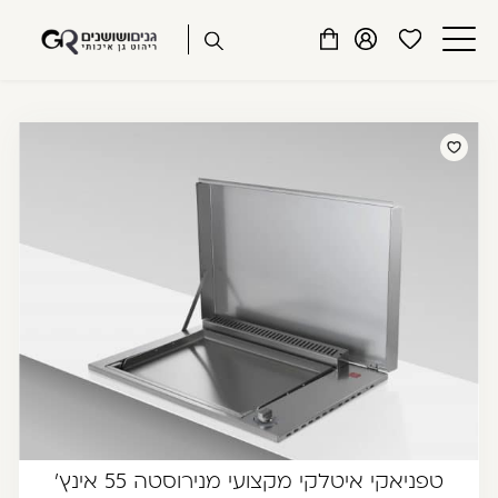
שִׂים
דלג לתוכן
דלג לסרגל הניווט
לֵב:
פתיחת
פתיחת
פתיחת
בְּאֲתָר
מועדפים
חלונית
חלונית
זֶה
סגור
למשתמש
משתמש
עגלה
מֻפְעֶלֶת
כבר רשומים? התחברו
מַעֲרֶכֶת
נָגִישׁ
בִּקְלִיק
הַמְּסַיַּעַת
לִנְגִישׁוּת
הָאֲתָר.
זכור אותי
שכחתי סיסמה
טפניאקי איטלקי מקצועי מנירוסטה 55 אינץ'