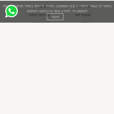
באתר זה נעשה שימוש בקבצי cookies. המשך גלישתך באתר מהווה הסכמה
חנות אונליין
מבצעים
לשימוש זה. למידע נוסף עיין בתנאי השימוש
מטבחי חוץ
מערכות ישיבה
אישור
TRIBU
כסאות לגינה
אודות
שולחנות לגינה
הסניפים שלנו
פתרונות הצללה
מועדון לקוחות
ריהוט משלים לגינה
יצירת קשר
פינות אוכל לגינה
ביטול עסקה
מגזין lifestyle
תקנון אתר
*5422