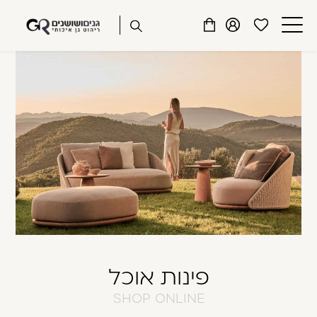
שִׂים
דלג לתוכן
דלג לסרגל הניווט
לֵב:
פתיחת
פתיחת
פתיחת
בְּאֲתָר
מועדפים
חלונית
חלונית
זֶה
סגור
למשתמש
משתמש
עגלה
מֻפְעֶלֶת
כבר רשומים? התחברו
מַעֲרֶכֶת
נָגִישׁ
בִּקְלִיק
הַמְּסַיַּעַת
לִנְגִישׁוּת
הָאֲתָר.
זכור אותי
שכחתי סיסמה
פינות אוכל
SHOP ONLINE