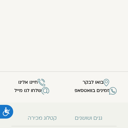
בואו לבקר
חייגו אלינו
זמינים בוואטסאפ
שלחו לנו מייל
נ
גנים ושושנים
קטלוג מכירה