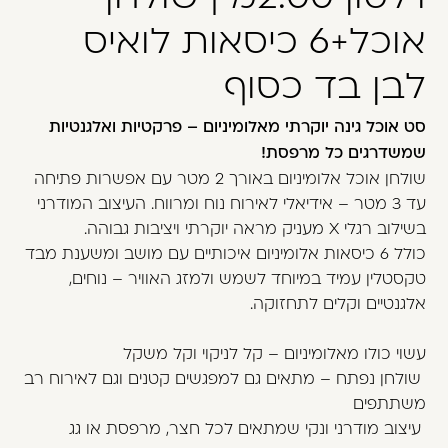
משתמש חדש/אורח
אוכל+6 כיסאות לואיס
דאגנו לכם ליצירת חשבון קלה ומהירה במיוחד.
לבן בד כסוף
המשיכו למילוי פרטיכם ותוכלו ליהנות מהיתרונות של
משתמש רשום כבר עכשיו.
סט אוכל גינה יוקרתי מאלומיניום – פרקטיות ואלגנטיות
שמשדרגים כל מרפסת!
להרשמה
שולחן אוכל אלומיניום באורך 2 מטר עם אפשרות פתיחה
עד 3 מטר – אידיאלי לאירוח נוח ומרווח. העיצוב המודרני
בשילוב רגלי X מעניק מראה יוקרתי ויציבות גבוהה.
כולל 6 כיסאות אלומיניום איכותיים עם מושב ומשענת מבד
טקסטלין עמיד במיוחד לשמש ולמזג האוויר – נוחים,
אלגנטיים וקלים לתחזוקה.
עשוי כולו מאלומיניום – קל לניקוי וקל משקל
שולחן נפתח – מתאים גם למפגשים קטנים וגם לאירוח רב
משתתפים
עיצוב מודרני ונקי שמתאים לכל חצר, מרפסת או גג