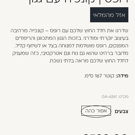
משתמש חדש/אורח
אזל מהמלאי
דאגנו לכם ליצירת חשבון קלה ומהירה במיוחד.
המשיכו למילוי פרטיכם ותוכלו ליהנות מהיתרונות של
שדרגו את חלל החוץ שלכם עם רופס – קונכייה מרהיבה
משתמש רשום כבר עכשיו.
בעיצוב יוקרתי ומודרני. בזכות הגגון המתכוונן והריפודים
המפנקים, רופס מושלמת למנוחה בצל או לשיזוף קליל.
להרשמה
מדובר ברהיט שהוא גם נוח וגם אטרקטיבי, כזה שמעניק
לחלל החוץ שלכם מראה בלתי נשכח.
מידה:
קוטר 167 ס"מ.
מק"ט:
GA-6261
אפור כהה
צבעים