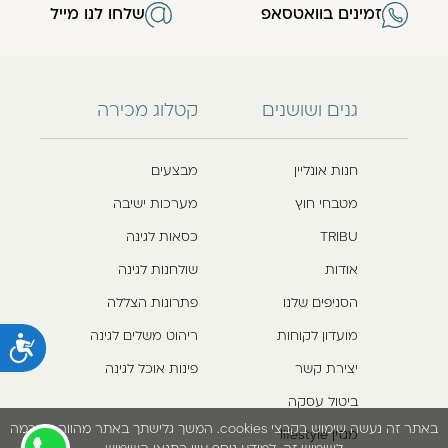
זמינים בוואטסאפ
שלחו לנו מייל
גנים ושושנים
קטלוג מכירה
חנות אונליין
מבצעים
מטבחי חוץ
מערכות ישיבה
TRIBU
כסאות לגינה
אודות
שולחנות לגינה
הסניפים שלנו
פתרונות הצללה
מועדון לקוחות
ריהוט משלים לגינה
נ
יצירת קשר
פינות אוכל לגינה
ביטול עסקה
באתר זה נעשה שימוש בקבצי cookies. המשך גלישתך באתר מהווה הסכמה
מגזין lifestyle