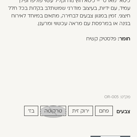
כיסא "מארס" – כיסא חוץ נוח וקליל עשוי פוליפרופילן
משתמש חדש/אורח
עמיד, עם ידיות, בעיצוב מודרני שמשתלב בקלות בכל חלל
חיצוני. זמין במגוון צבעים לבחירה, מתאים במיוחד לאירוח
דאגנו לכם ליצירת חשבון קלה ומהירה במיוחד.
בגינה או במרפסת עם מראה עכשווי ומרענן.
המשיכו למילוי פרטיכם ותוכלו ליהנות מהיתרונות של
משתמש רשום כבר עכשיו.
חומר:
פלסטיק קשיח
להרשמה
מק"ט:
OR-005
פחם
ירוק זית
טרקוטה
בז'
צבעים