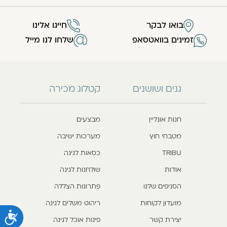
בואו לבקר
חייגו אלינו
זמינים בוואטסאפ
שלחו לנו מייל
גנים ושושנים
קטלוג מכירה
חנות אונליין
מבצעים
מטבחי חוץ
מערכות ישיבה
TRIBU
כסאות לגינה
אודות
שולחנות לגינה
הסניפים שלנו
פתרונות הצללה
מועדון לקוחות
ריהוט משלים לגינה
נ
יצירת קשר
פינות אוכל לגינה