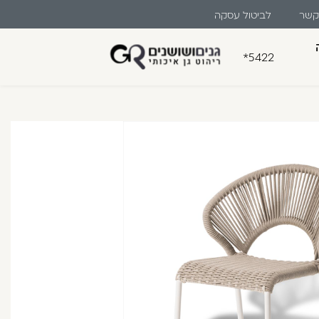
 קשר
לביטול עסקה
ים
*5422
בון קלה ומהירה במיוחד. המשיכו
לו ליהנות מהיתרונות של משתמש רשום