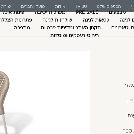
ץ
הסניפים שלנו
TRIBU
אודות
מועדון חברים
יצירת
ת אונליין גנים ושושנ
מבצעים
PRE SALE
מערכות ישיבה
פינות אוכל
 לגינה
כסאות לגינה
שולחנות לגינה
פתרונות הצללה
ם וטאבונים
תקנון האתר ומדיניות פרטיות
מתפרה
ריהוט לעסקים ומוסדות
משתמש חדש/אורח
דאגנו לכם ליצירת חש
למילוי פרטיכם ותוכ
כבר עכשיו.
שלב
להרשמה
שכחתי סיסמה
יק
נת
 קפה.