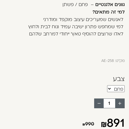
בְּתוֹכְנַת
גוונים אלגנטיים
– פחם / פשתן
קוֹרֵא־מָסָךְ;
למי זה מתאים?
לְחַץ
לאנשים שמעריכים עיצוב מוקפד ומודרני
Control-
למי שמחפש פתרון ישיבה עמיד ונוח לבית ולחוץ
F10
לאלו שרוצים להוסיף טאץ' ייחודי למרחב שלהם
לִפְתִיחַת
תַּפְרִיט
נְגִישׁוּת.
מק"ט:
AE-258
צבע
הוסף
החסר
מוצר
מוצר
891
990