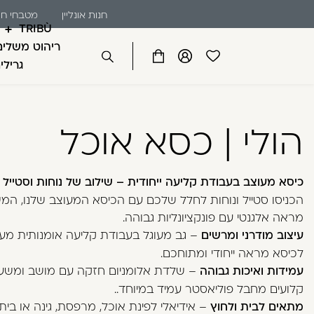
שִׂים
דלג לתוכן
דלג לסרגל הניווט
חנות אונליין
מטבחי חו
חנו
לֵב:
TRIBÙ
בְּאֲתָר
ריהוט משלים
זֶה
פתיחת
פתיחת
פתיחת
גרילי
סגור
מֻפְעֶלֶת
מועדפים
חלונית
חלונית
מַעֲרֶכֶת
למשתמש
משתמש
עגלה
כבר רשומים? התחברו
נָגִישׁ
הולי | כסא אוכל
בִּקְלִיק
הַמְּסַיַּעַת
לִנְגִישׁוּת
כיסא מעוצב בעבודת קליעה ייחודית – שילוב של נוחות וסטייל
הָאֲתָר.
הכניסו סטייל ונוחות לחלל שלכם עם הכיסא המעוצב שלנו, המ
לְחַץ
מראה אלגנטי עם פונקציונליות גבוהה.
Control-
זכור אותי
עיצוב מודרני ומרשים
– גב מעוגל בעבודת קליעה אומנותית מענ
F11
לכיסא מראה ייחודי ומתוחכם.
לְהַתְאָמַת
עמידות ואיכות גבוהה
– שלדת אלומניום חזקה עם מושב ומשע
הָאֲתָר
לְעִוְורִים
קלועים מחבל פוליאסטר עמיד במיוחד..
הַמִּשְׁתַּמְּשִׁים
מתאים לבית ולחוץ
– אידיאלי לפינת אוכל, מרפסת, גינה או בית