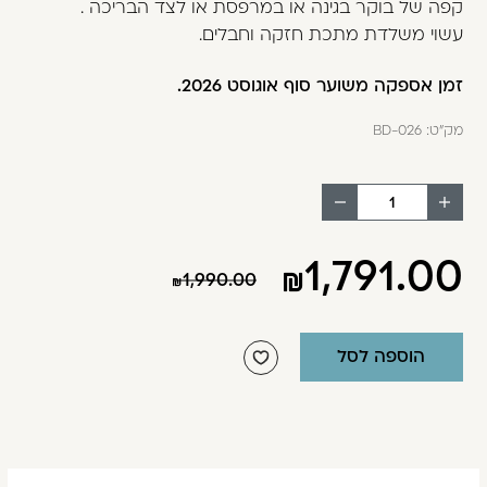
קפה של בוקר בגינה או במרפסת או לצד הבריכה .
משתמש חדש/אורח
עשוי משלדת מתכת חזקה וחבלים.
דאגנו לכם ליצירת חשבון קלה ומהירה במיוחד.
המשיכו למילוי פרטיכם ותוכלו ליהנות מהיתרונות של
זמן אספקה משוער סוף אוגוסט 2026.
משתמש רשום כבר עכשיו.
מק"ט:
BD-026
להרשמה
הוסף
החסר
מוצר
מוצר
1,791.00
1,990.00
הוספה לסל