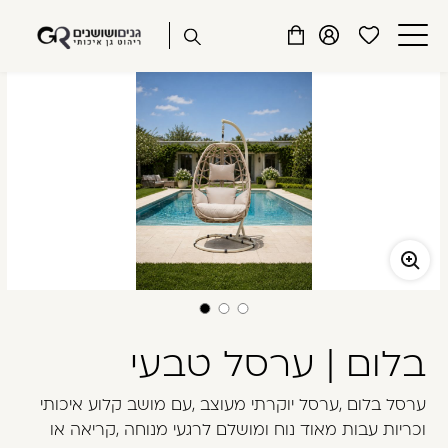
שִׂים
דלג לתוכן
דלג לסרגל הניווט
חנות אונליין גנים ושושנים
לֵב:
פתיחת
פתיחת
פתיחת
בְּאֲתָר
מועדפים
חלונית
חלונית
זֶה
סגור
למשתמש
משתמש
עגלה
מֻפְעֶלֶת
כבר רשומים? התחברו
מַעֲרֶכֶת
נָגִישׁ
בִּקְלִיק
הַמְּסַיַּעַת
לִנְגִישׁוּת
הָאֲתָר.
זכור אותי
שכחתי סיסמה
בלום | ערסל טבעי
ערסל בלום ,ערסל יוקרתי מעוצב ,עם מושב קלוע איכותי
וכריות עבות מאוד נוח ומושלם לרגעי מנוחה ,קריאה או