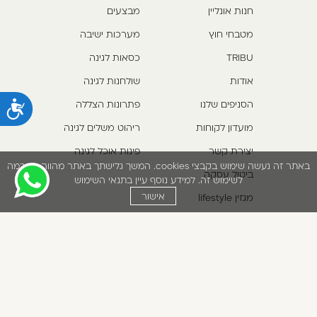
חנות אונליין
מבצעים
מטבחי חוץ
מערכות ישיבה
TRIBU
כסאות לגינה
אודות
שולחנות לגינה
הסניפים שלנו
פתרונות הצללה
נ
מועדון לקוחות
ריהוט משלים לגינה
יצירת קשר
פינות אוכל לגינה
באתר זה נעשה שימוש בקבצי cookies. המשך גלישתך באתר מהווה הסכמה
ביטול עסקה
לשימוש זה. למידע נוסף עיין בתנאי השימוש
אישור
מגזין lifestyle
תקנון אתר
*5422