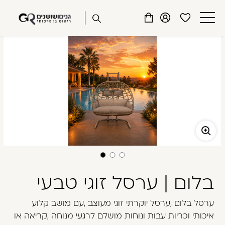
שִׂים
דלג לתוכן
דלג לסרגל הניווט
חנות אונליין גנים ושושנים
לֵב:
פתיחת
פתיחת
פתיחת
בְּאֲתָר
מועדפים
חלונית
חלונית
זֶה
סגור
למשתמש
משתמש
עגלה
מֻפְעֶלֶת
כבר רשומים? התחברו
מַעֲרֶכֶת
נָגִישׁ
בִּקְלִיק
הַמְּסַיַּעַת
לִנְגִישׁוּת
הָאֲתָר.
זכור אותי
שכחתי סיסמה
בלום | ערסל זוגי טבעי
ערסל בלום ,ערסל יוקרתי זוגי מעוצב ,עם מושב קלוע
איכותי וכריות עבות ונוחות מושלם לרגעי מנוחה ,קריאה או