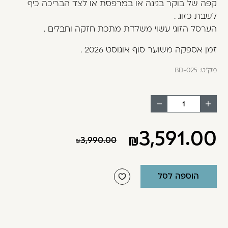
קפה של בוקר בגינה או במרפסת או לצד הבריכה כיף
משתמש חדש/אורח
לשבת כזוג .
דאגנו לכם ליצירת חשבון קלה ומהירה במיוחד.
הערסל הזוגי עשוי משלדת מתכת חזקה וחבלים .
המשיכו למילוי פרטיכם ותוכלו ליהנות מהיתרונות של
זמן אספקה משוער סוף אוגוסט 2026 .
משתמש רשום כבר עכשיו.
מק"ט:
BD-025
להרשמה
הוסף
החסר
מוצר
מוצר
3,591.00
3,990.00
הוספה לסל