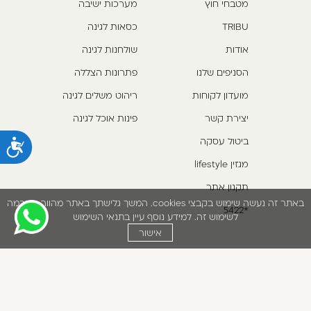
מטבחי חוץ
מערכות ישיבה
TRIBU
כסאות לגינה
אודות
שולחנות לגינה
הסניפים שלנו
פתרונות הצללה
מועדון לקוחות
ריהוט משלים לגינה
יצירת קשר
פינות אוכל לגינה
ביטול עסקה
נ
מגזין lifestyle
תקנון אתר
באתר זה נעשה שימוש בקבצי cookies. המשך גלישתך באתר מהווה הסכמה
*5422
לשימוש זה. למידע נוסף עיין בתנאי השימוש
אישור
הצהרת נגישות