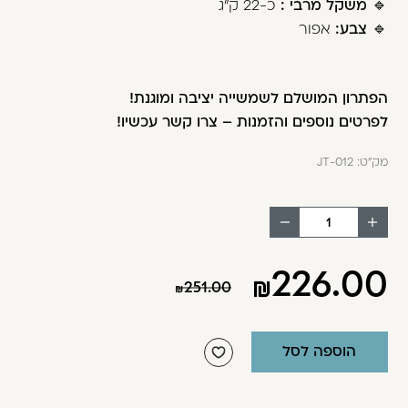
🔹
משקל מרבי :
כ-22 ק"ג
🔹
צבע:
אפור
הפתרון המושלם לשמשייה יציבה ומוגנת!
לפרטים נוספים והזמנות – צרו קשר עכשיו!
מק"ט:
JT-012
הוסף
החסר
מוצר
מוצר
226.00
251.00
הוספה לסל