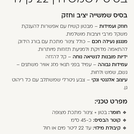
משתמש חדש/אורח
בסיס שמשייה יציב וחזק
דאגנו לכם ליצירת חשבון קלה ומהירה במיוחד.
המשיכו למילוי פרטיכם ותוכלו ליהנות מהיתרונות של
חוזק ועמידות
– מבטון קשיח עם אפשרות להענקת
משתמש רשום כבר עכשיו.
משקל מרבי ויציבות מושלמת.
מנגנון נעילה חכם
– כולל צינור מתכת עם בורג הידוק
להרשמה
להתאמה מדויקת ולמניעת תזוזות מיותרות.
ידיות מובנות לנשיאה נוחה
– קל להזזה
עמידות גבוהה
– עמיד בפני תנאי מזג אוויר משתנים –
גשם, שמש ולחות.
עיצוב אלגנטי ונקי
– צבע ניטרלי שמשתלב עם כל ריהוט
גן.
מפרט טכני:
🔹
חומר:
בטון + צינור מתכת מצופה
🔹
קוטר הבסיס:
כ-45 ס"מ
🔹
קיבולת מילוי:
עד 22 ליטר מים או חול