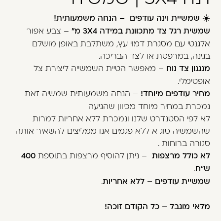
משתמש חדש/אורח
☀️
שמשיית וינה עודפים – הנחה משמעותית!
דאגנו לכם ליצירת חשבון קלה ומהירה במיוחד.
שמשית רגל צד מתכוונת במידה 3X4 מ"
– צבע אפור
המשיכו למילוי פרטיכם ותוכלו ליהנות מהיתרונות של
אלגנטי עם מסגרת דמוי עץ, משתלבת באופן מושלם
משתמש רשום כבר עכשיו.
בגינה, במרפסת או לצד הבריכה.
מנגנון צד נוח
– מאפשר הטיית השמשייה ליצירת צל
להרשמה
אופטימלי.
מחיר עודפים מיוחד!
– הנחה משמעותית שמשיה זאת
נמכרת במחיר מיוחד מכיוון שהגיעה
לא לפי הסטנדרט שלנו ונמכרת ללא אחריות למרות
שהשמשיה סוג א ללא פגמים אנו ממליצים להשאיר אותה
סגורה ברוחות .
לא כולל מרצפות
– ניתן להוסיף מרצפות בתוספת
400
ש"ח
.
שמשיית עודפים – ללא אחריות
.
מלאי מוגבל – כל הקודם זוכה!