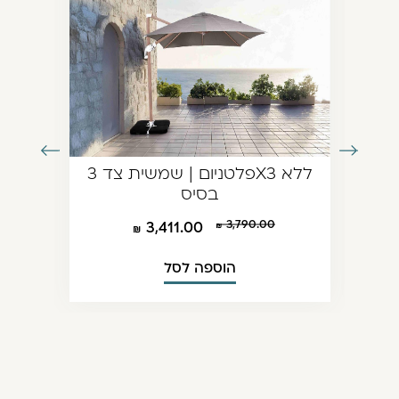
עבור
עבור
שיה רגל אמצע 270
פלטניום | שמשית צד 3X3 ללא
לתמונה
לתמונה
בסיס
הקודמת
הבאה
3,790.00
3,411.00
הוספה לסל