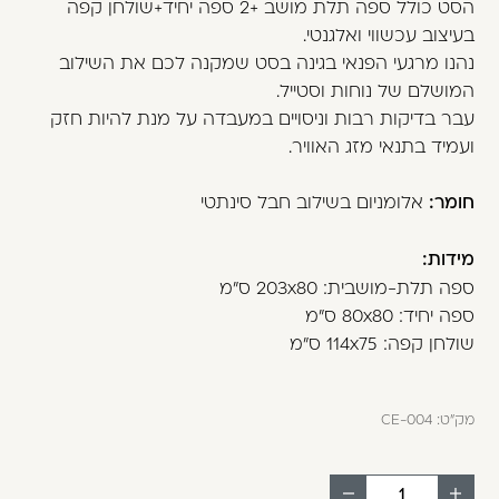
הסט כולל ספה תלת מושב +2 ספה יחיד+שולחן קפה
משתמש חדש/אורח
בעיצוב עכשווי ואלגנטי.
דאגנו לכם ליצירת חשבון קלה ומהירה במיוחד.
נהנו מרגעי הפנאי בגינה בסט שמקנה לכם את השילוב
המשיכו למילוי פרטיכם ותוכלו ליהנות מהיתרונות של
המושלם של נוחות וסטייל.
משתמש רשום כבר עכשיו.
עבר בדיקות רבות וניסויים במעבדה על מנת להיות חזק
ועמיד בתנאי מזג האוויר.
להרשמה
חומר:
אלומניום בשילוב חבל סינתטי
מידות:
ספה תלת-מושבית: 203x80 ס"מ
ספה יחיד: 80x80 ס"מ
שולחן קפה: 114x75 ס"מ
מק"ט:
CE-004