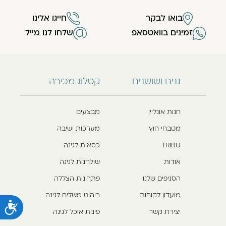
בואו לבקר
חייגו אלינו
זמינים בוואטסאפ
שלחו לנו מייל
גנים ושושנים
קטלוג מכירה
חנות אונליין
מבצעים
מטבחי חוץ
מערכות ישיבה
TRIBU
כסאות לגינה
אודות
שולחנות לגינה
הסניפים שלנו
פתרונות הצללה
מועדון לקוחות
ריהוט משלים לגינה
נ
יצירת קשר
פינות אוכל לגינה