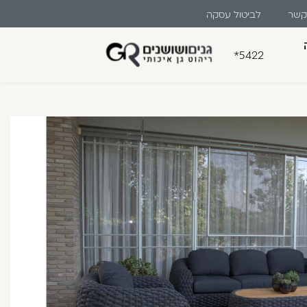
 קשר
לביטול עסקה
ים
*5422
בון קלה ומהירה במיוחד. המשיכו
לו ליהנות מהיתרונות של משתמש רשום