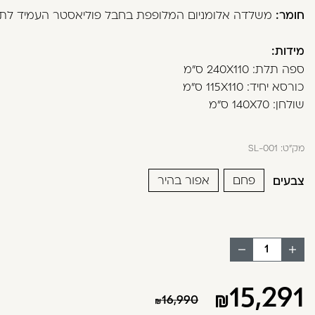
בְּתוֹכְנַת
חומר:
משלדה אלומניום המלופפת בחבל פוליאסטר העמיד לתנ
קוֹרֵא־מָסָךְ;
לְחַץ
מידות:
Control-
ספה תלת: 240X110 ס"מ
F10
כורסא יחיד: 115X110 ס"מ
לִפְתִיחַת
שולחן: 140X70 ס"מ
תַּפְרִיט
נְגִישׁוּת.
מק"ט:
SL-001
פחם
אפור בהיר
צבעים
הוסף
החסר
מוצר
מוצר
15,291
16,990