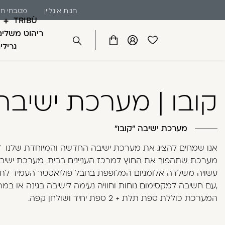
שִׂים
דלג לתוכן
דלג לסרגל הניווט
חנות אונליין
מטבחי חו
חנו
לֵב:
TRIBÙ
בְּאֲתָר
ריהוט משלים
זֶה
פתיחת
פתיחת
פתיחת
גרילי
סגור
מֻפְעֶלֶת
מועדפים
חלונית
חלונית
מַעֲרֶכֶת
למשתמש
משתמש
עגלה
כבר רשומים? התחברו
נָגִישׁ
קובו | מערכת ישיבה
בִּקְלִיק
הַמְּסַיַּעַת
לִנְגִישׁוּת
מערכת ישיבה "קובו"
הָאֲתָר.
לְחַץ
אנו שמחים להציג את מערכת ישיבה החדשה והמיוחדת שלנו "ק
Control-
מערכת שתהפוך את החוץ למרכז העניינים בבית. מערכת ישיבה 
זכור אותי
F11
עשויה משלדה אלומניום המלופפת בחבל פוליאסטר העמיד לתנ
לְהַתְאָמַת
,עם חשיבה למקסימום נוחות וחוויה נעימה לישיבה בגינה או במ
הָאֲתָר
המערכת כוללת ספת תלת + 2 ספת יחיד ושולחן קפה.
לְעִוְורִים
הַמִּשְׁתַּמְּשִׁים