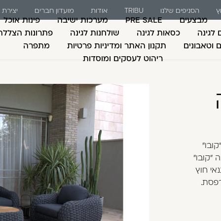
ץ
הסניפים שלנו
TRIBU
אודות
מועדון חברים
יצירת
ת אונליין גנים ושושנ
מבצעים
PRE SALE
מערכות ישיבה
פינות אוכל
 לגינה
כסאות לגינה
שולחנות לגינה
פתרונות הצללה
ם וטאבונים
תקנון האתר ומדיניות פרטיות
מתפרה
ריהוט לעסקים ומוסדות
משתמש חדש/אורח
דאגנו לכם ליצירת חש
למילוי פרטיכם ותוכ
כבר עכשיו.
ובו"
להרשמה
"קובו"
שכחתי סיסמה
אי חוץ
רפסת.