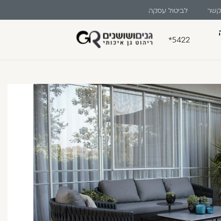
 קשר
לביטול עסקה
ים
*5422
בון קלה ומהירה במיוחד. המשיכו
לו ליהנות מהיתרונות של משתמש רשום