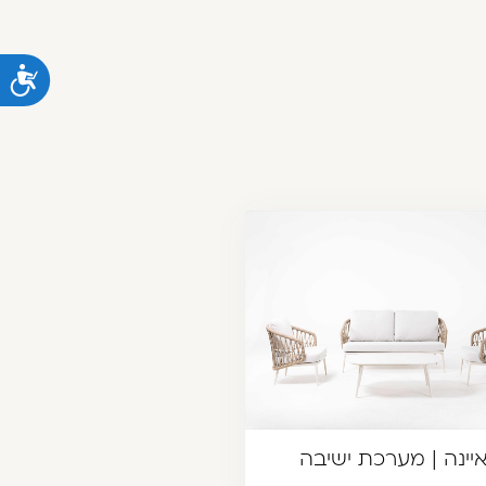
נ
יינה | מערכת ישיבה