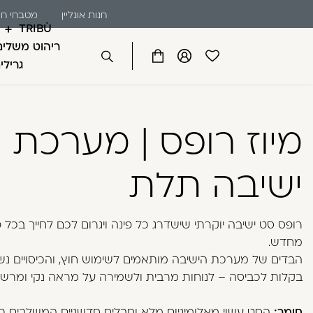
שִׂים
דלג לתוכן
דלג לסרגל הניווט
חנות אונליין
מטבחי חו
חנו
לֵב:
TRIBÙ
בְּאֲתָר
ריהוט משלים
זֶה
פתיחת
פתיחת
פתיחת
גרילי
סגור
מֻפְעֶלֶת
מועדפים
חלונית
חלונית
מַעֲרֶכֶת
למשתמש
משתמש
עגלה
כבר רשומים? התחברו
נָגִישׁ
מיוז רופס | מערכת
בִּקְלִיק
הַמְּסַיַּעַת
לִנְגִישׁוּת
ישיבה תלת
הָאֲתָר.
לְחַץ
Control-
רופס סט ישיבה יוקרתי שישדרג כל פינה ויגרום לכם לחייך בכל 
זכור אותי
F11
מחדש.
לְהַתְאָמַת
הבדים של מערכת הישיבה מותאמים לשימוש חוץ, והכיסויים נש
הָאֲתָר
בקלות לכביסה – לנוחות מרבית ולשמירה על מראה נקי ומרשי
לְעִוְורִים
הַמִּשְׁתַּמְּשִׁים
חומר:
הסט עשוי מאלומיניום מלא וחבלים חדשניים המשלבים ת