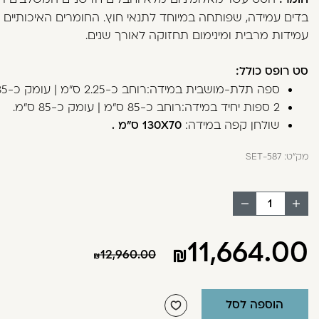
בְּתוֹכְנַת
בדים עמידה, שפותחה במיוחד לתנאי חוץ. החומרים האיכותיים 
קוֹרֵא־מָסָךְ;
עמידות מרבית ומינימום תחזוקה לאורך שנים.
לְחַץ
Control-
סט רופס כולל:
F10
ספה תלת-מושבית במידה:
רוחב כ-2.25 ס"מ | עומק כ-85 ס"מ.
לִפְתִיחַת
2 ספות יחיד במידה:
רוחב כ-85 ס"מ | עומק כ-85 ס"מ.
תַּפְרִיט
שולחן קפה במידה:
130X70 ס"מ .
נְגִישׁוּת.
מק"ט:
SET-587
הוסף
החסר
מוצר
מוצר
11,664.00
12,960.00
הוספה לסל