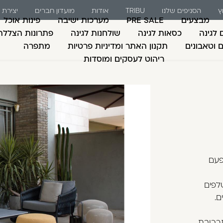
ץ
הסניפים שלנו
TRIBU
אודות
מועדון חברים
יצירת
ת אונליין גנים ושושנ
מבצעים
PRE SALE
מערכות ישיבה
פינות אוכל
 לגינה
כסאות לגינה
שולחנות לגינה
פתרונות הצללה
ם וטאבונים
תקנון האתר ומדיניות פרטיות
מתפרה
ריהוט לעסקים ומוסדות
משתמש חדש/אורח
דאגנו לכם ליצירת חש
למילוי פרטיכם ותוכ
כבר עכשיו.
להרשמה
פעם
שכחתי סיסמה
לפים
ם.
רכובת