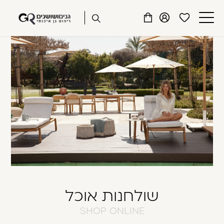
שִׂים
דלג לתוכן
דלג לסרגל הניווט
לֵב:
פתיחת
פתיחת
פתיחת
בְּאֲתָר
מועדפים
חלונית
חלונית
זֶה
סגור
למשתמש
משתמש
עגלה
מֻפְעֶלֶת
כבר רשומים? התחברו
מַעֲרֶכֶת
נָגִישׁ
בִּקְלִיק
הַמְּסַיַּעַת
לִנְגִישׁוּת
הָאֲתָר.
זכור אותי
שכחתי סיסמה
שולחנות אוכל
SHOP ONLINE