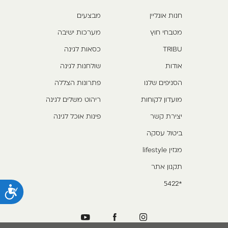
חנות אונליין
מבצעים
מטבחי חוץ
מערכות ישיבה
TRIBU
כסאות לגינה
אודות
שולחנות לגינה
הסניפים שלנו
פתרונות הצללה
מועדון לקוחות
ריהוט משלים לגינה
יצירת קשר
פינות אוכל לגינה
ביטול עסקה
מגזין lifestyle
תקנון אתר
*5422
נ